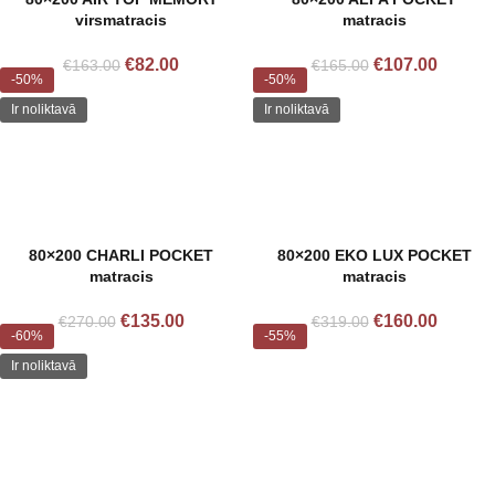
virsmatracis
matracis
€
82.00
€
107.00
€
163.00
€
165.00
-50%
-50%
Ir noliktavā
Ir noliktavā
80×200 CHARLI POCKET
80×200 EKO LUX POCKET
matracis
matracis
€
135.00
€
160.00
€
270.00
€
319.00
-60%
-55%
Ir noliktavā
Izpārdots