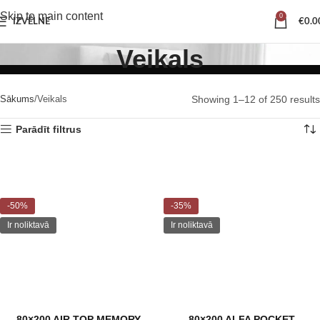
Skip to main content
0
IZVĒLNE
€
0.0
Veikals
Sākums
Veikals
Showing 1–12 of 250 results
Parādīt filtrus
-50%
-35%
Ir noliktavā
Ir noliktavā
80×200 AIR TOP MEMORY
80×200 ALFA POCKET