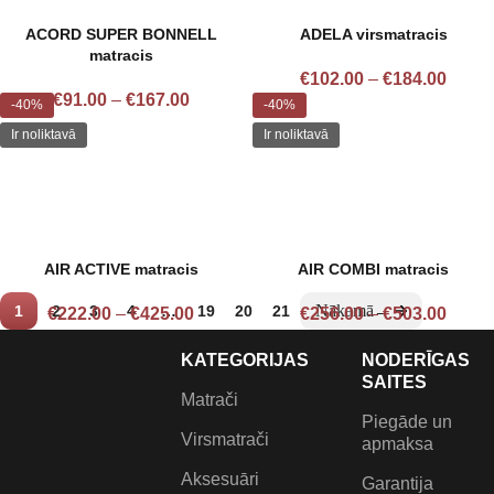
ACORD SUPER BONNELL
ADELA virsmatracis
matracis
€
102.00
–
€
184.00
€
91.00
–
€
167.00
-40%
-40%
Ir noliktavā
Ir noliktavā
AIR ACTIVE matracis
AIR COMBI matracis
1
2
3
4
…
19
20
21
→
€
222.00
–
€
425.00
€
256.00
–
€
503.00
KATEGORIJAS
NODERĪGAS
SAITES
Matrači
Piegāde un
Virsmatrači
apmaksa
Aksesuāri
Garantija