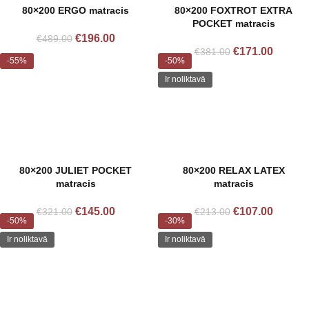
80×200 ERGO matracis
80×200 FOXTROT EXTRA
POCKET matracis
€
196.00
€
489.00
€
171.00
€
381.00
-55%
-50%
Izpārdots
Ir noliktavā
80×200 JULIET POCKET
80×200 RELAX LATEX
matracis
matracis
€
145.00
€
107.00
€
321.00
€
213.00
-50%
-30%
Ir noliktavā
Ir noliktavā