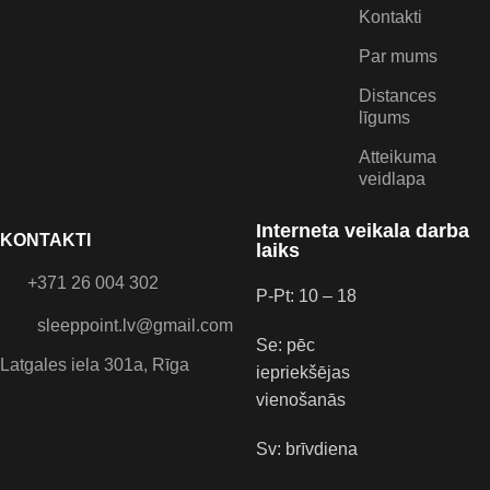
Kontakti
Par mums
Distances
līgums
Atteikuma
veidlapa
Interneta veikala darba
KONTAKTI
laiks
+371 26 004 302
P-Pt: 10 – 18
sleeppoint.lv@gmail.com
Se: pēc
Latgales iela 301a, Rīga
iepriekšējas
vienošanās
Sv: brīvdiena