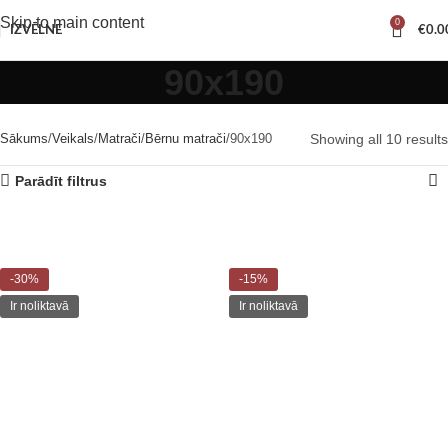
Skip to main content
0
IZVĒLNE
€
0.0
90x190
Sākums
Veikals
Matrači
Bērnu matrači
90x190
Showing all 10 results
Parādīt filtrus
-30%
-15%
Ir noliktavā
Ir noliktavā