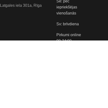
Se: pēc
Latgales iela 301a, Rīga
iepriekšējas
vienošanās
Sv: brīvdiena
Pirkumi online
00-24:00
Tirgus vietas:
Apmaksas veidi:
Piegādes veidi: