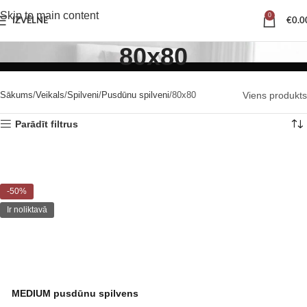
Skip to main content
0
IZVĒLNE
€
0.0
80x80
Sākums
Veikals
Spilveni
Pusdūnu spilveni
80x80
Viens produkts
Parādīt filtrus
-50%
Ir noliktavā
MEDIUM pusdūnu spilvens