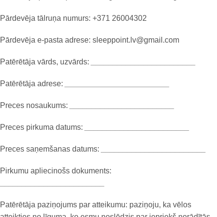
Pārdevēja tālruņa numurs: +371 26004302
Pārdevēja e-pasta adrese: sleeppoint.lv@gmail.com
Patērētāja vārds, uzvārds:
________________________
Patērētāja adrese:
________________________
Preces nosaukums:
________________________
Preces pirkuma datums:
________________________
Preces saņemšanas datums:
________________________
Pirkumu apliecinošs dokuments:
________________________
Patērētāja paziņojums par atteikumu: paziņoju, ka vēlos
atteikties no līguma, ko esmu noslēdzis par iepriekš norādītās