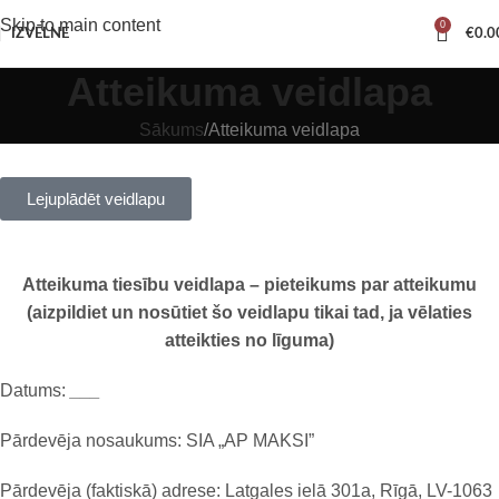
Skip to main content
0
IZVĒLNE
€
0.0
Atteikuma veidlapa
Sākums
Atteikuma veidlapa
Lejuplādēt veidlapu
Atteikuma tiesību veidlapa – pieteikums par atteikumu
(aizpildiet un nosūtiet šo veidlapu tikai tad, ja vēlaties
atteikties no līguma)
Datums:
___
Pārdevēja nosaukums: SIA „AP MAKSI”
Pārdevēja (faktiskā) adrese: Latgales ielā 301a, Rīgā, LV-1063