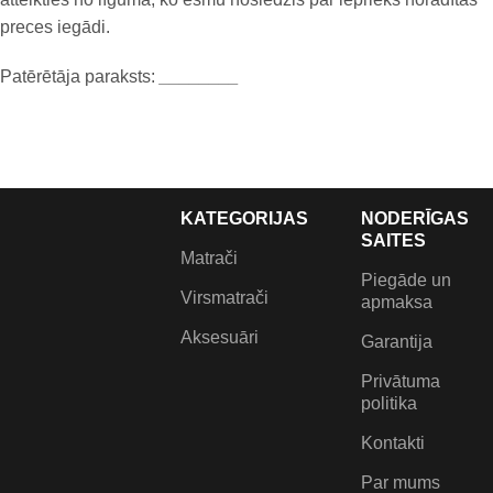
preces iegādi.
Patērētāja paraksts:
________
KATEGORIJAS
NODERĪGAS
SAITES
Matrači
Piegāde un
Virsmatrači
apmaksa
Aksesuāri
Garantija
Privātuma
politika
Kontakti
Par mums