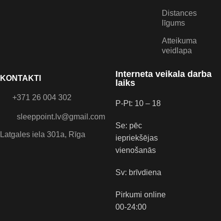
Distances
līgums
Atteikuma
veidlapa
Interneta veikala darba
KONTAKTI
laiks
+371 26 004 302
P-Pt: 10 – 18
sleeppoint.lv@gmail.com
Se: pēc
Latgales iela 301a, Rīga
iepriekšējas
vienošanās
Sv: brīvdiena
Pirkumi online
00-24:00