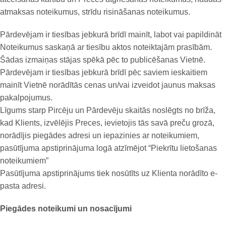
atmaksas noteikumus, strīdu risināšanas noteikumus.
Pārdevējam ir tiesības jebkurā brīdī mainīt, labot vai papildināt
Noteikumus saskaņā ar tiesību aktos noteiktajām prasībām.
Šādas izmaiņas stājas spēkā pēc to publicēšanas Vietnē.
Pārdevējam ir tiesības jebkurā brīdī pēc saviem ieskaitiem
mainīt Vietnē norādītās cenas un/vai izveidot jaunus maksas
pakalpojumus.
Līgums starp Pircēju un Pārdevēju skaitās noslēgts no brīža,
kad Klients, izvēlējis Preces, ievietojis tās savā preču grozā,
norādījis piegādes adresi un iepazinies ar noteikumiem,
pasūtījuma apstiprinājuma logā atzīmējot “Piekrītu lietošanas
noteikumiem”
Pasūtījuma apstiprinājums tiek nosūtīts uz Klienta norādīto e-
pasta adresi.
Piegādes noteikumi un nosacījumi