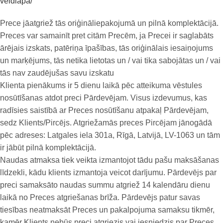
veidlapa/
Prece jāatgriež tās oriģināliepakojumā un pilnā komplektācijā.
Preces var samainīt pret citām Precēm, ja Precei ir saglabāts
ārējais izskats, patēriņa īpašības, tās oriģinālais iesaiņojums
un marķējums, tās netika lietotas un / vai tika sabojātas un / vai
tās nav zaudējušas savu izskatu
Klienta pienākums ir 5 dienu laikā pēc atteikuma vēstules
nosūtīšanas atdot preci Pārdevējam. Visus izdevumus, kas
radīsies saistībā ar Preces nosūtīšanu atpakaļ Pārdevējam,
sedz Klients/Pircējs. Atgriežamās preces Pircējam jānogādā
pēc adreses: Latgales iela 301a, Rīgā, Latvijā, LV-1063 un tām
ir jābūt pilnā komplektācijā.
Naudas atmaksa tiek veikta izmantojot tādu pašu maksāšanas
līdzekli, kādu klients izmantoja veicot darījumu. Pārdevējs par
preci samaksāto naudas summu atgriež 14 kalendāru dienu
laikā no Preces atgriešanas brīža. Pārdevējs patur savas
tiesības neatmaksāt Preces un pakalpojuma samaksu tikmēr,
kamēr Klients nebūs preci atgriezis vai iesniedzis par Preces