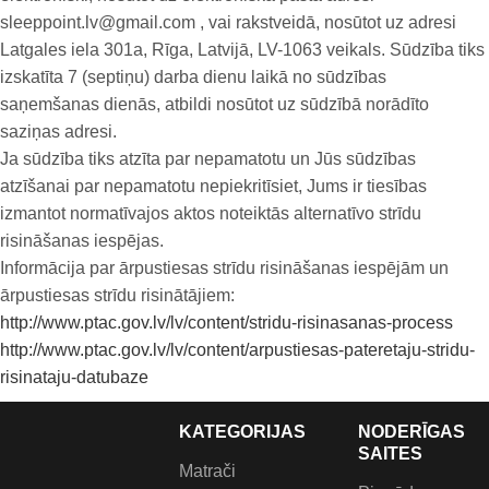
sleeppoint.lv@gmail.com , vai rakstveidā, nosūtot uz adresi
Latgales iela 301a, Rīga, Latvijā, LV-1063 veikals. Sūdzība tiks
izskatīta 7 (septiņu) darba dienu laikā no sūdzības
saņemšanas dienās, atbildi nosūtot uz sūdzībā norādīto
saziņas adresi.
Ja sūdzība tiks atzīta par nepamatotu un Jūs sūdzības
atzīšanai par nepamatotu nepiekritīsiet, Jums ir tiesības
izmantot normatīvajos aktos noteiktās alternatīvo strīdu
risināšanas iespējas.
Informācija par ārpustiesas strīdu risināšanas iespējām un
ārpustiesas strīdu risinātājiem:
http://www.ptac.gov.lv/lv/content/stridu-risinasanas-process
http://www.ptac.gov.lv/lv/content/arpustiesas-pateretaju-stridu-
risinataju-datubaze
KATEGORIJAS
NODERĪGAS
SAITES
Matrači