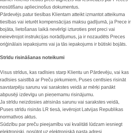
nosūtīšanu apliecinošus dokumentus.
Pārdevējs patur tiesības Klientam atteikt izmantot atteikuma
tiesības vai ieturēt kompensācijas maksu gadījumā, ja Prece ir
bojāta, lietošanas laikā nevērīgi izturoties pret preci vai
neievērojot instrukcijas norādījumus, ja ir nozaudēts Preces
oriģinālais iepakojums vai ja tās iepakojums ir būtiski bojāts.
Strīdu risināšanas noteikumi
Visus strīdus, kas radīsies starp Klientu un Pārdevēju, vai kas
radīsies saistībā ar Preču pirkumiem, Puses centīsies risināt
savstarpēju sarunu vai sarakstes veidā ar mērķi panākt
abpusēji izdevīgu un pieņemamu risinājumu.
Ja strīdu neizdosies atrisinās sarunu vai sarakstes veidā,
Puses strīdu risinās LR tiesā, ievērojot Latvijas Republikas
normatīvos aktus.
Sūdzību par preču pieejamību vai kvalitāti lūdzam iesniegt
elektroniski, nosūtot uz elektroniskā pasta adresi