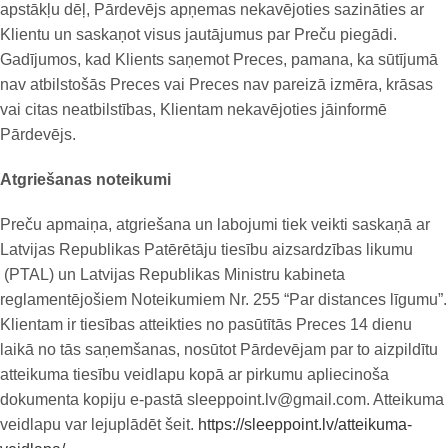
apstākļu dēļ, Pārdevējs apņemas nekavējoties sazināties ar
Klientu un saskaņot visus jautājumus par Preču piegādi.
Gadījumos, kad Klients saņemot Preces, pamana, ka sūtījumā
nav atbilstošās Preces vai Preces nav pareizā izmēra, krāsas
vai citas neatbilstības, Klientam nekavējoties jāinformē
Pārdevējs.
Atgriešanas noteikumi
Preču apmaiņa, atgriešana un labojumi tiek veikti saskaņā ar
Latvijas Republikas Patērētāju tiesību aizsardzības likumu
(PTAL) un Latvijas Republikas Ministru kabineta
reglamentējošiem Noteikumiem Nr. 255 “Par distances līgumu”.
Klientam ir tiesības atteikties no pasūtītās Preces 14 dienu
laikā no tās saņemšanas, nosūtot Pārdevējam par to aizpildītu
atteikuma tiesību veidlapu kopā ar pirkumu apliecinoša
dokumenta kopiju e-pastā sleeppoint.lv@gmail.com. Atteikuma
veidlapu var lejuplādēt šeit.
https://sleeppoint.lv/atteikuma-