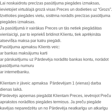
Lai noskaidrotu precīzas pasūtījuma piegādes izmaksas,
ievietojiet virtuālajā grozā visas Preces un dodieties uz “Grozs”.
Izvēloties piegādes vietu, sistēma norādīs precīzas pasūtījuma
piegādes izmaksas.
Ja pasūtījumā ir vairākas Preces un tās netiek piegādātas
vienlaicīgi, par to iepriekš brīdinot Klientu, tiek aprēķināta
atsevišķa maksa par katru piegādi.
Pasūtījuma apmaksu Klients veic:
ar bankas maksājumu karti
ar pārskaitījumu uz Pārdevēja norādīto bankas kontu, norādot
pasūtījuma numuru
ar internetbanku.
Klientam ir jāveic apmaksa Pārdevējam 1 (vienas) darba
dienas laikā.
Pārdevējs apņemas piegādāt Klientam Preces, ievērojot Preču
aprakstos norādītos piegādes termiņus. Ja preču piegāde
kavējas neparedzētu un no Pārdevēja neatkarīgu un atkarīgu