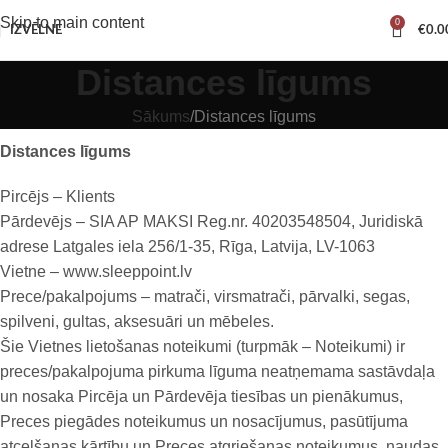
Skip to main content
0
IZVĒLNE
€
0.0
Distances līgums
Sākums
Distances līgums
Distances līgums
Pircējs – Klients
Pārdevējs – SIA AP MAKSI Reg.nr. 40203548504, Juridiskā
adrese Latgales iela 256/1-35, Rīga, Latvija, LV-1063
Vietne – www.sleeppoint.lv
Prece/pakalpojums – matrači, virsmatrači, pārvalki, segas,
spilveni, gultas, aksesuāri un mēbeles.
Šie Vietnes lietošanas noteikumi (turpmāk – Noteikumi) ir
preces/pakalpojuma pirkuma līguma neatņemama sastāvdaļa
un nosaka Pircēja un Pārdevēja tiesības un pienākumus,
Preces piegādes noteikumus un nosacījumus, pasūtījuma
atcelšanas kārtību un Preces atgriešanas noteikumus, naudas