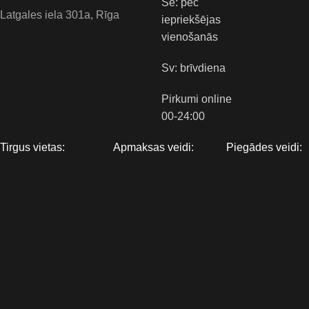
Se: pēc
Latgales iela 301a, Rīga
iepriekšējas
vienošanās
Sv: brīvdiena
Pirkumi online
00-24:00
Tirgus vietas:
Apmaksas veidi:
Piegādes veidi: