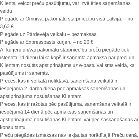
Klients, veicot preču pasūtījumu, var izvēlēties saņemšanas
veidu
Piegāde ar Omniva, pakomātu starpniecību visā Latvijā: – no
3,63 €
Piegāde uz Pārdevēja veikalu – bezmaksas
Piegāde ar Expresspasts kurjeru – no 20 €
Ar kurjeru un/vai pakomātu starpniecību preču piegāde tiek
īstenota 14 dienu laikā kopš ir saņemta apmaksa par preci un
Klientam nosūtīts apstiprinājums uz e-pastu vai sms veidā, ka
pasūtījums ir saņemts.
Preces, kas ir veikalā noliktavā, saņemšana veikalā ir
iespējamā 2. darba dienā pēc apmaksas saņemšanas un
apstiprinājuma nosūtīšanas Klientam.
Preces, kas ir ražotas pēc pasūtījuma, saņemšana veikalā ir
iespējamā 14 dienā pēc apmaksas saņemšanas un
apstiprinājuma nosūtīšanas Klientam, vai pēc saskaņošanas ar
konsultantu.
Preču piegādes izmaksas nav iekļautas norādītajā Preču cenā.