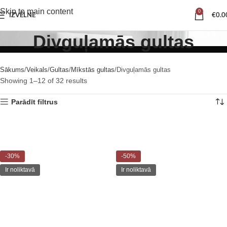
Skip to main content
0
IZVĒLNE
€
0.0
Divguļamās gultas
Sākums
Veikals
Gultas
Mīkstās gultas
Divguļamās gultas
Showing 1–12 of 32 results
Parādīt filtrus
-30%
-50%
Ir noliktavā
Ir noliktavā