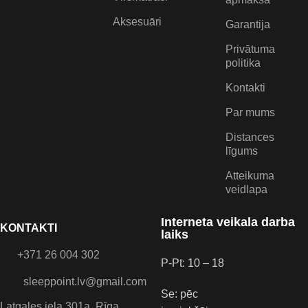
Aksesuāri
Garantija
Privātuma
politika
Kontakti
Par mums
Distances
līgums
Atteikuma
veidlapa
Interneta veikala darba
KONTAKTI
laiks
+371 26 004 302
P-Pt: 10 – 18
sleeppoint.lv@gmail.com
Se: pēc
Latgales iela 301a, Rīga