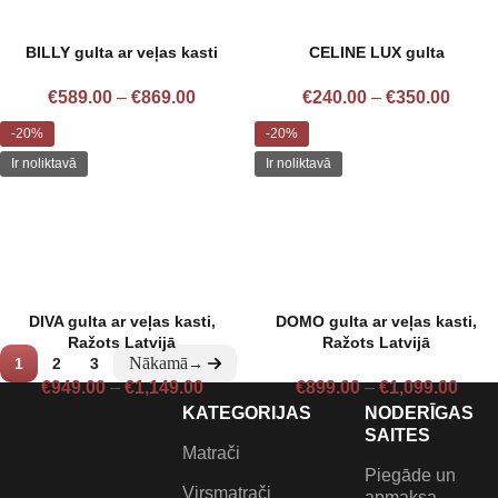
BILLY gulta ar veļas kasti
CELINE LUX gulta
€
589.00
–
€
869.00
€
240.00
–
€
350.00
-20%
-20%
Ir noliktavā
Ir noliktavā
DIVA gulta ar veļas kasti,
DOMO gulta ar veļas kasti,
Ražots Latvijā
Ražots Latvijā
1
2
3
→
€
949.00
–
€
1,149.00
€
899.00
–
€
1,099.00
KATEGORIJAS
NODERĪGAS
SAITES
Matrači
Piegāde un
Virsmatrači
apmaksa