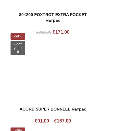
80×200 FOXTROT EXTRA POCKET
матрас
€
171.00
€
381.00
-50%
Дост
упны
й
ACORD SUPER BONNELL матрас
€
91.00
–
€
167.00
-40%