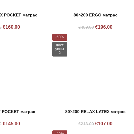
UX POCKET матрас
80×200 ERGO матрас
€
160.00
€
196.00
0
€
489.00
-50%
Дост
упны
й
T POCKET матрас
80×200 RELAX LATEX матрас
€
145.00
€
107.00
0
€
213.00
-40%