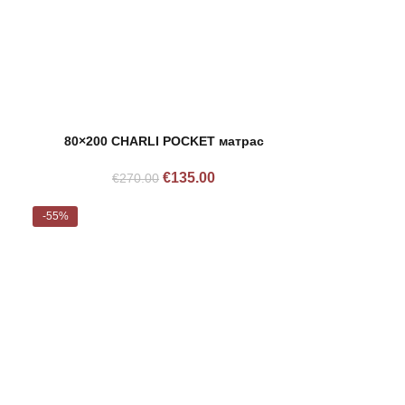
80×200 CHARLI POCKET матрас
€
135.00
€
270.00
-55%
Расп
рода
нный