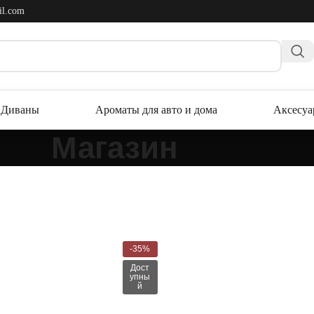
il.com
Диваны
Ароматы для авто и дома
Аксесу
Магазин
-35%
Дост
упны
й