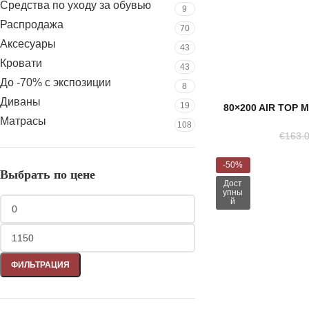
Средства по уходу за обувью
9
Распродажа
70
Аксесуары
43
Кровати
43
До -70% с экспозиции
8
Диваны
19
80×200 AIR TOP 
Матрасы
108
€
163.
-50%
Выбрать по цене
Дост
упны
й
ФИЛЬТРАЦИЯ