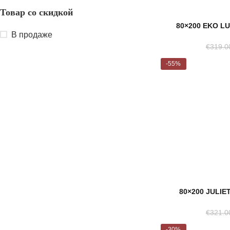
Товар со скидкой
80×200 EKO L
В продаже
€
319.0
-55%
Расп
рода
нный
80×200 JULIE
€
321.0
-30%