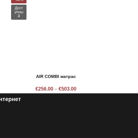
Дост
упны
й
AIR COMBI матрас
€
256.00
–
€
503.00
нтернет