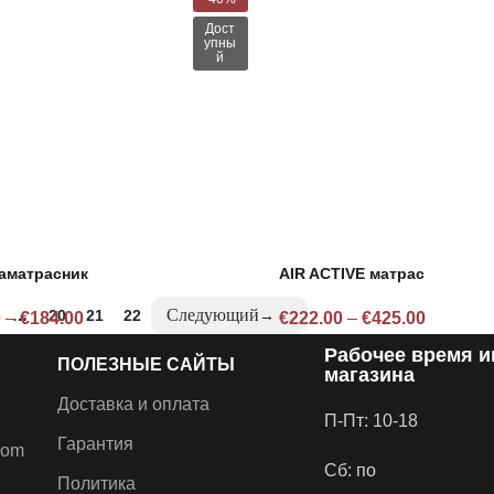
Дост
упны
й
аматрасник
AIR ACTIVE матрас
…
20
21
22
→
0
–
€
184.00
€
222.00
–
€
425.00
Рабочее время и
ПОЛЕЗНЫЕ САЙТЫ
магазина
Доставка и оплата
П-Пт: 10-18
Гарантия
com
Сб: по
Политика