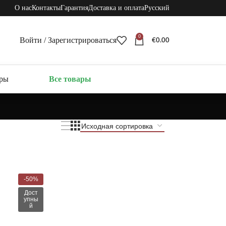
О нас
Контакты
Гарантия
Доставка и оплата
Русский
0
Войти / Зарегистрироваться
€
0.00
ары
Все товары
-50%
Дост
упны
й