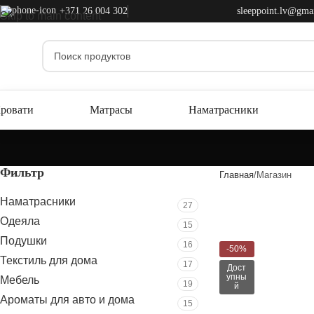
+371 26 004 302
sleeppoint.lv@gma
Skip to main content
ровати
Матрасы
Наматрасники
Фильтр
Главная
Магазин
Наматрасники
27
Одеяла
15
Подушки
16
-50%
Текстиль для дома
17
Дост
упны
Мебель
19
й
Ароматы для авто и дома
15