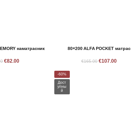
MEMORY наматрасник
80×200 ALFA POCKET матрас
€
82.00
€
107.00
00
€
165.00
-60%
Дост
упны
й