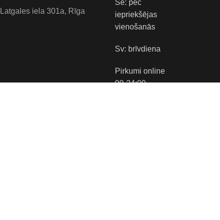
Se: pēc
Latgales iela 301a, Rīga
iepriekšējas
vienošanās
Sv: brīvdiena
Pirkumi online
00-24:00
Tirgus vietas:
Apmaksas veidi:
Piegādes veidi: