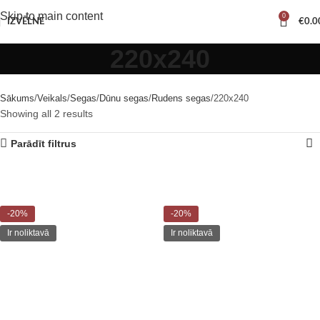
Skip to main content
0
IZVĒLNE
€
0.0
220x240
Sākums
Veikals
Segas
Dūnu segas
Rudens segas
220x240
Showing all 2 results
Parādīt filtrus
-20%
-20%
Ir noliktavā
Ir noliktavā