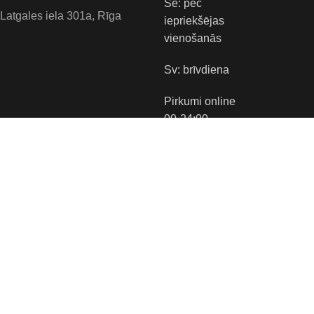
Se: pēc
Latgales iela 301a, Rīga
iepriekšējas
vienošanās
Sv: brīvdiena
Pirkumi online
00-24:00
Tirgus vietas:
Apmaksas veidi:
Piegādes veidi: