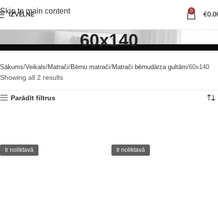
Skip to main content
0
IZVĒLNE
€
0.0
60x140
Sākums
Veikals
Matrači
Bērnu matrači
Matrači bērnudārza gultām
60x140
Showing all 2 results
Parādīt filtrus
Ir noliktavā
Ir noliktavā