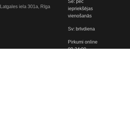
Se: pēc
Latgales iela 301a, Rīga
iepriekšējas
vienošanās
Sv: brīvdiena
Pirkumi online
00-24:00
Tirgus vietas:
Apmaksas veidi:
Piegādes veidi: