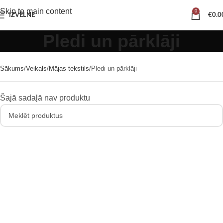
Skip to main content
0
IZVĒLNE
€
0.0
Pledi un pārklāji
Sākums
Veikals
Mājas tekstils
Pledi un pārklāji
Šajā sadaļā nav produktu