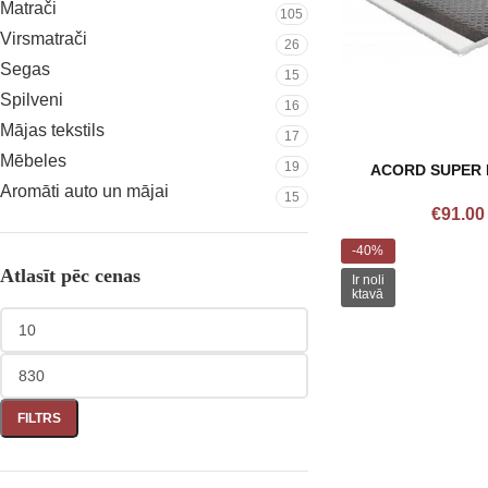
Matrači
105
Virsmatrači
26
Segas
15
Spilveni
16
Mājas tekstils
17
Mēbeles
19
ACORD SUPER 
Aromāti auto un mājai
15
€
91.00
-40%
Atlasīt pēc cenas
Ir noli
ktavā
FILTRS