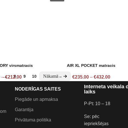
RY virsmatracis
AIR XL POCKET matracis
…
8
9
10
→
0
–
€
212.00
€
235.00
–
€
432.00
Interneta veikala 
NODERĪGAS SAITES
laiks
Piegāde un apmaksa
P-Pt: 10 – 18
Garantija
com
Se: pēc
Privātuma politika
iepriekšējas