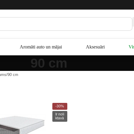
Aromāti auto un mājai
Aksesuāri
Vi
90 cm
tums
90 cm
-30%
Ir noli
ktavā