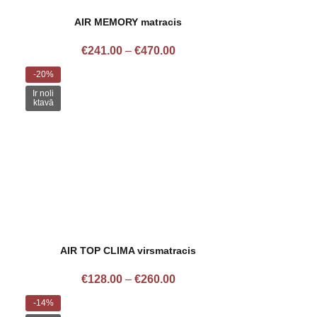
AIR MEMORY matracis
€
241.00
–
€
470.00
-20%
Ir noli
ktavā
AIR TOP CLIMA virsmatracis
€
128.00
–
€
260.00
-14%