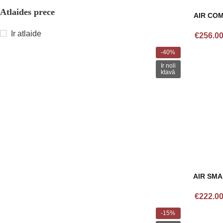
Atlaides prece
AIR COM
Ir atlaide
€
256.0
-40%
Ir noli
ktavā
AIR SMA
€
222.0
-15%