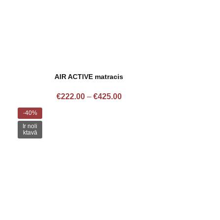
AIR ACTIVE matracis
€
222.00
–
€
425.00
-40%
Ir noli
ktavā