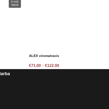
Ir noli
ktavā
ALEX virsmatracis
€
71.00
–
€
122.00
darba