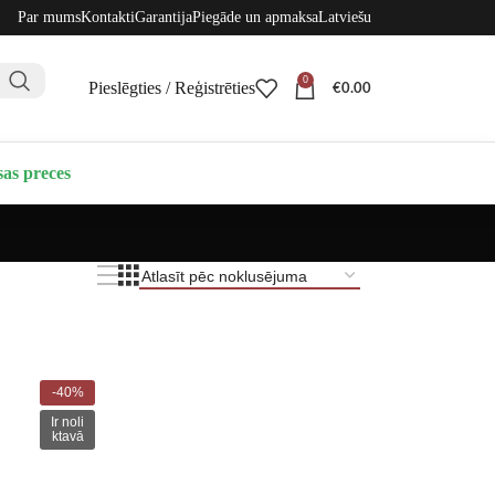
Par mums
Kontakti
Garantija
Piegāde un apmaksa
Latviešu
0
Pieslēgties / Reģistrēties
€
0.00
sas preces
-40%
Ir noli
ktavā