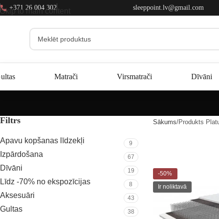
+371 26 004 302
sleeppoint.lv@gmail.com
Skip to main content
ultas
Matrači
Virsmatrači
Dīvāni
Filtrs
Sākums
Produkts Pla
Apavu kopšanas līdzekļi
9
Izpārdošana
67
Dīvāni
19
-50%
Līdz -70% no ekspozīcijas
8
Ir noliktavā
Aksesuāri
43
Gultas
38