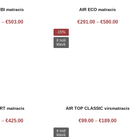
BI matracis
AIR ECO matracis
0
–
€
503.00
€
291.00
–
€
580.00
-15%
Ir noli
ktavā
RT matracis
AIR TOP CLASSIC virsmatracis
0
–
€
425.00
€
99.00
–
€
189.00
Ir noli
ktavā