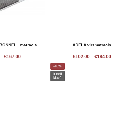
BONNELL matracis
ADELA virsmatracis
–
€
167.00
€
102.00
–
€
184.00
-40%
Ir noli
ktavā