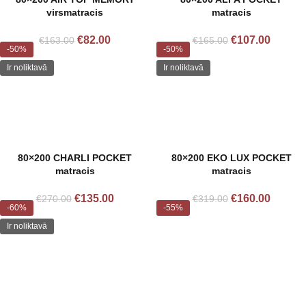
virsmatracis
matracis
€
82.00
€
107.00
€
163.00
€
165.00
-50%
-50%
Ir noliktavā
Ir noliktavā
80×200 CHARLI POCKET
80×200 EKO LUX POCKET
matracis
matracis
€
135.00
€
160.00
€
270.00
€
319.00
-60%
-55%
Ir noliktavā
Izpārdots