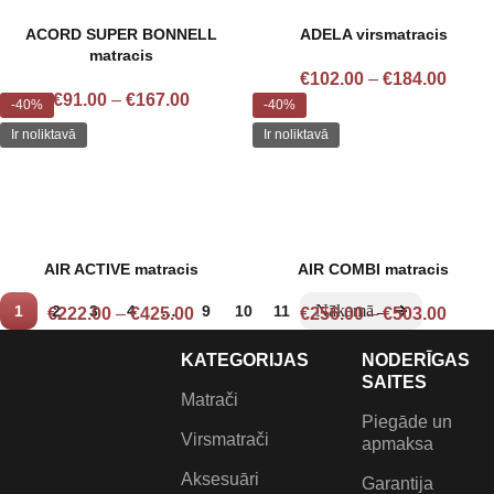
ACORD SUPER BONNELL
ADELA virsmatracis
matracis
€
102.00
–
€
184.00
€
91.00
–
€
167.00
-40%
-40%
Ir noliktavā
Ir noliktavā
AIR ACTIVE matracis
AIR COMBI matracis
1
2
3
4
…
9
10
11
→
€
222.00
–
€
425.00
€
256.00
–
€
503.00
KATEGORIJAS
NODERĪGAS
SAITES
Matrači
Piegāde un
Virsmatrači
apmaksa
Aksesuāri
Garantija