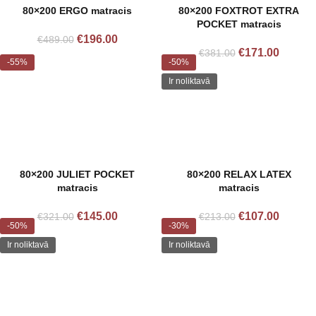
80×200 ERGO matracis
80×200 FOXTROT EXTRA
POCKET matracis
€
196.00
€
489.00
€
171.00
€
381.00
-55%
-50%
Izpārdots
Ir noliktavā
80×200 JULIET POCKET
80×200 RELAX LATEX
matracis
matracis
€
145.00
€
107.00
€
321.00
€
213.00
-50%
-30%
Ir noliktavā
Ir noliktavā