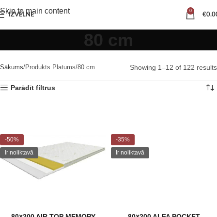
Skip to main content
0
IZVĒLNE
€
0.0
80 cm
Sākums
Produkts Platums
80 cm
Showing 1–12 of 122 results
Parādīt filtrus
-50%
-35%
Ir noliktavā
Ir noliktavā
80×200 AIR TOP MEMORY
80×200 ALFA POCKET