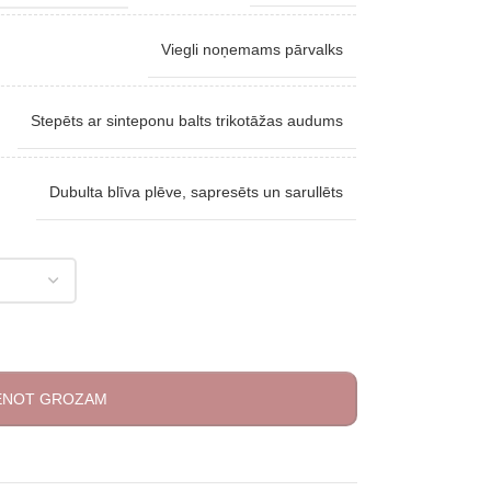
Viegli noņemams pārvalks
Stepēts ar sinteponu balts trikotāžas audums
Dubulta blīva plēve, sapresēts un sarullēts
IENOT GROZAM