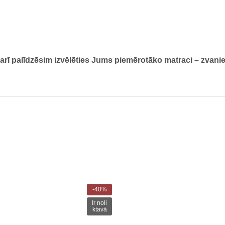
 arī palīdzēsim izvēlēties Jums piemērotāko matraci – zvani
-40%
Ir noli
ktavā