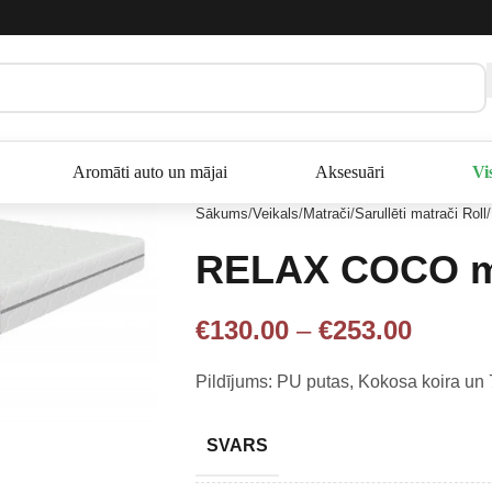
Aromāti auto un mājai
Aksesuāri
Vi
Sākums
Veikals
Matrači
Sarullēti matrači Roll
RELAX COCO m
€
130.00
–
€
253.00
Pildījums: PU putas, Kokosa koira un
SVARS