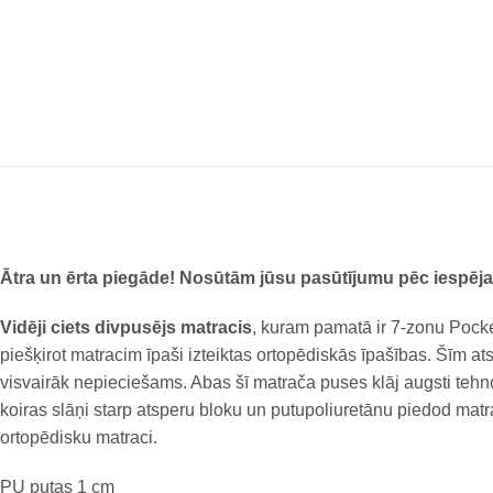
Ātra un ērta piegāde! Nosūtām jūsu pasūtījumu pēc iespējas 
Vidēji ciets divpusējs matracis
, kuram pamatā ir 7-zonu Pocke
piešķirot matracim īpaši izteiktas ortopēdiskās īpašības. Šīm at
visvairāk nepieciešams. Abas šī matrača puses klāj augsti te
koiras slāņi starp atsperu bloku un putupoliuretānu piedod matra
ortopēdisku matraci.
PU putas 1 cm