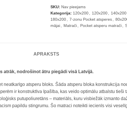
SKU:
Nav pieejams
Kategorija:
120x200
,
120x200
,
140x200
180x200
,
7-zonu Pocket atsperes
,
80x20
mājai
,
Matrači
,
Pocket atsperu matrači
,
S
APRAKSTS
atrāk, nodrošinot ātru piegādi visā Latvijā.
t neatkarīgo atsperu bloks. Šāda atsperu bloka konstrukcija no
sperēm ir konstruktīva īpašība, kas veido optimālu atbalstu tieši
hnoloģisks putupoliuretāns – materiāls, kuru visbiežāk izmant
cism papildu stingrumu. Šo matraci noteikti iecienīs visi veselī