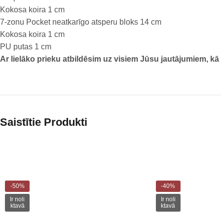
Kokosa koira 1 cm
7-zonu Pocket neatkarīgo atsperu bloks 14 cm
Kokosa koira 1 cm
PU putas 1 cm
Ar lielāko prieku atbildēsim uz visiem Jūsu jautājumiem, kā
Saistītie Produkti
-50%
-40%
Ir noli
Ir noli
ktavā
ktavā