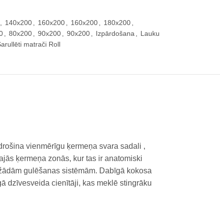
,
140x200
,
160x200
,
160x200
,
180x200
,
0
,
80x200
,
90x200
,
90x200
,
Izpārdošana
,
Lauku
arullēti matrači Roll
drošina vienmērīgu ķermeņa svara sadali ,
 tajās ķermeņa zonās, kur tas ir anatomiski
o dažādām gulēšanas sistēmām. Dabīgā kokosa
gā dzīvesveida cienītāji, kas meklē stingrāku