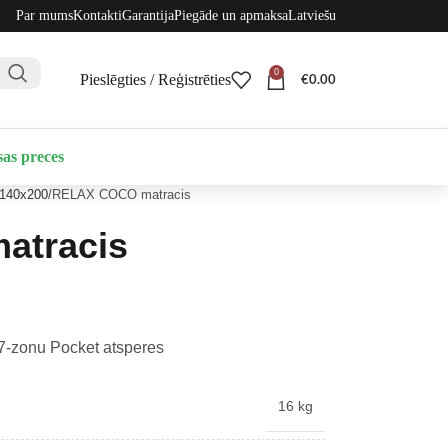
Par mums
Kontakti
Garantija
Piegāde un apmaksa
Latviešu
0
Pieslēgties / Reģistrēties
€
0.00
sas preces
140x200
RELAX COCO matracis
atracis
 7-zonu Pocket atsperes
16 kg