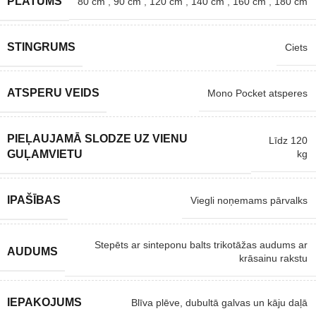
PLATUMS
80 cm
,
90 cm
,
120 cm
,
140 cm
,
160 cm
,
180 cm
STINGRUMS
Ciets
ATSPERU VEIDS
Mono Pocket atsperes
PIEĻAUJAMĀ SLODZE UZ VIENU
Līdz 120
kg
GUĻAMVIETU
IPAŠĪBAS
Viegli noņemams pārvalks
Stepēts ar sinteponu balts trikotāžas audums ar
AUDUMS
krāsainu rakstu
IEPAKOJUMS
Blīva plēve, dubultā galvas un kāju daļā