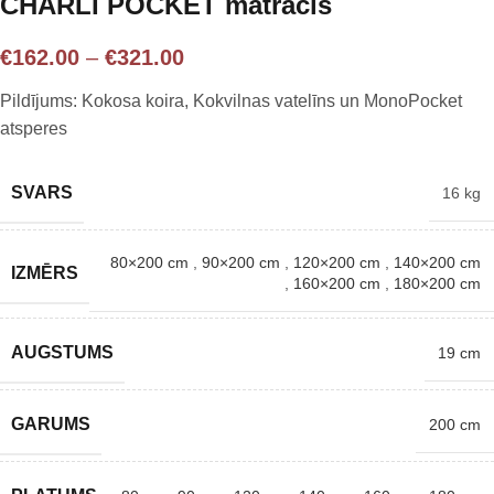
CHARLI POCKET matracis
€
162.00
–
€
321.00
Pildījums: Kokosa koira, Kokvilnas vatelīns un MonoPocket
atsperes
SVARS
16 kg
80×200 cm
,
90×200 cm
,
120×200 cm
,
140×200 cm
IZMĒRS
,
160×200 cm
,
180×200 cm
AUGSTUMS
19 cm
GARUMS
200 cm