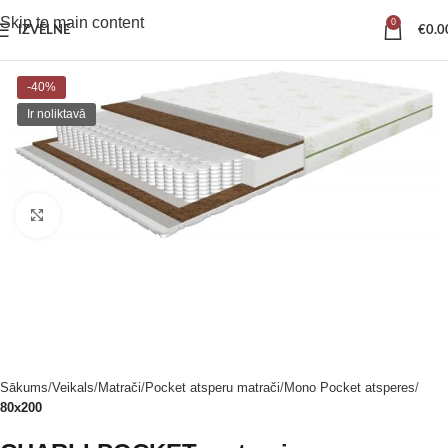
Skip to main content
0
IZVĒLNE
€
0.0
-40%
Ir noliktavā
Noklikšķiniet, lai palielinātu
Sākums
Veikals
Matrači
Pocket atsperu matrači
Mono Pocket atsperes
80x200