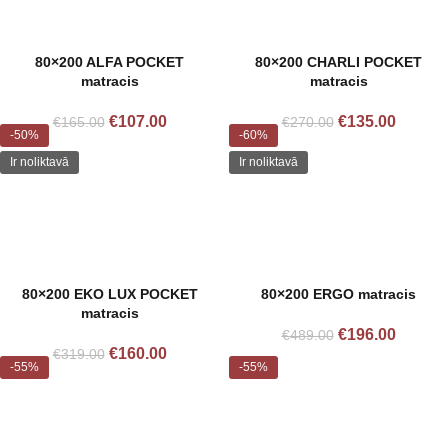
80×200 ALFA POCKET
80×200 CHARLI POCKET
matracis
matracis
€
107.00
€
135.00
€
165.00
€
270.00
-50%
-60%
Ir noliktavā
Ir noliktavā
80×200 EKO LUX POCKET
80×200 ERGO matracis
matracis
€
196.00
€
489.00
€
160.00
€
319.00
-55%
-55%
Izpārdots
Izpārdots