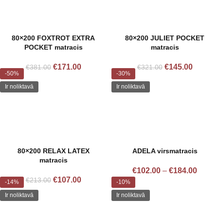
80×200 FOXTROT EXTRA
80×200 JULIET POCKET
POCKET matracis
matracis
€
171.00
€
145.00
€
381.00
€
321.00
-50%
-30%
Ir noliktavā
Ir noliktavā
80×200 RELAX LATEX
ADELA virsmatracis
matracis
€
102.00
–
€
184.00
€
107.00
€
213.00
-14%
-10%
Ir noliktavā
Ir noliktavā