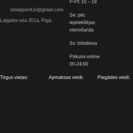
P-Pt: 10 – 18
sleeppoint.lv@gmail.com
Se: pēc
Latgales iela 301a, Rīga
iepriekšējas
vienošanās
Sv: brīvdiena
Pirkumi online
00-24:00
Tirgus vietas:
Apmaksas veidi:
Piegādes veidi: