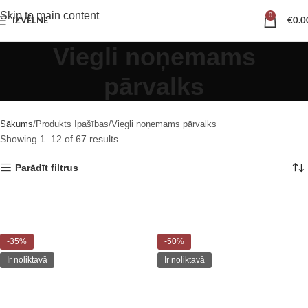
Skip to main content
0
IZVĒLNE
€
0.0
Viegli noņemams
pārvalks
Sākums
Produkts Ipašības
Viegli noņemams pārvalks
Showing 1–12 of 67 results
Parādīt filtrus
-35%
-50%
Ir noliktavā
Ir noliktavā