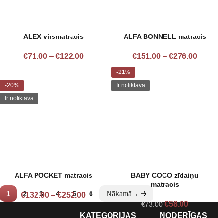
ALEX virsmatracis
ALFA BONNELL matracis
€
71.00
–
€
122.00
€
151.00
–
€
276.00
-21%
-20%
Ir noliktavā
Ir noliktavā
ALFA POCKET matracis
BABY COCO zīdaiņu
matracis
1
2
3
4
5
6
→
€
132.00
–
€
252.00
€
58.00
€
73.00
KATEGORIJAS
NODERĪGAS