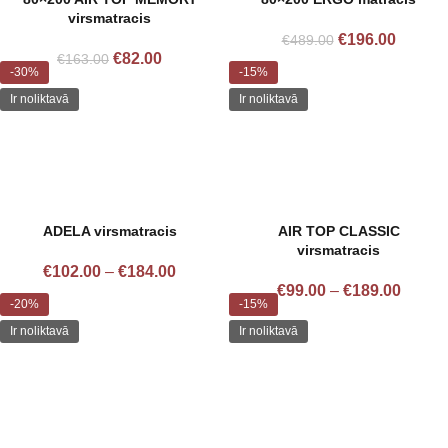
virsmatracis
€
196.00
€
489.00
€
82.00
€
163.00
-30%
-15%
Ir noliktavā
Ir noliktavā
ADELA virsmatracis
AIR TOP CLASSIC
virsmatracis
€
102.00
–
€
184.00
€
99.00
–
€
189.00
-20%
-15%
Ir noliktavā
Ir noliktavā