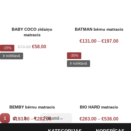
BABY COCO zīdaiņu
BATMAN bērnu matracis
matracis
€
131.00
–
€
197.00
€
58.00
€
73.00
-15%
-35%
Ir noliktavā
Ir noliktavā
BEMBY bērnu matracis
BIO HARD matracis
1
2
3
4
→
€
193.00
–
€
282.00
€
263.00
–
€
536.00