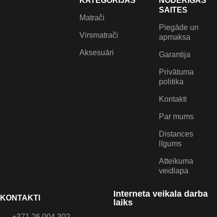
KATEGORIJAS
NODERĪGAS
SAITES
Matrači
Piegāde un
Virsmatrači
apmaksa
Aksesuāri
Garantija
Privātuma
politika
Kontakti
Par mums
Distances
līgums
Atteikuma
veidlapa
Interneta veikala darba
KONTAKTI
laiks
+371 26 004 302