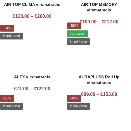
AIR TOP CLIMA virsmatracis
AIR TOP MEMORY
virsmatracis
€
128.00
–
€
260.00
€
109.00
–
€
212.00
-50%
-14%
Jaunums!
Ir noliktavā
Ir noliktavā
ALEX virsmatracis
AURAPLUSS Roll Up
virsmatracis
€
71.00
–
€
122.00
€
89.00
–
€
153.00
-21%
-30%
Ir noliktavā
Ir noliktavā