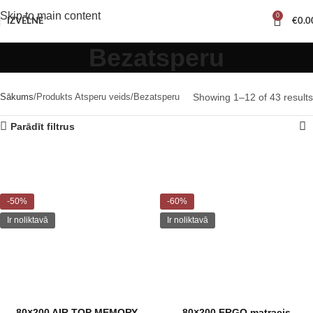
Skip to main content
0
IZVĒLNE
€
0.0
Bezatsperu
Sākums
Produkts Atsperu veids
Bezatsperu
Showing 1–12 of 43 results
Parādīt filtrus
-50%
-60%
Ir noliktavā
Ir noliktavā
80×200 AIR TOP MEMORY
80×200 ERGO matracis