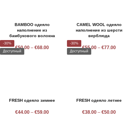
BAMBOO одеяло
CAMEL WOOL одеяло
наполнение из
наполнение из шерсти
бамбукового волокна
верблюда
-30%
-30%
€
50.00
–
€
68.00
€
55.00
–
€
77.00
Доступный
Доступный
FRESH одеяло зимнее
FRESH одеяло летнее
€
44.00
–
€
59.00
€
38.00
–
€
50.00