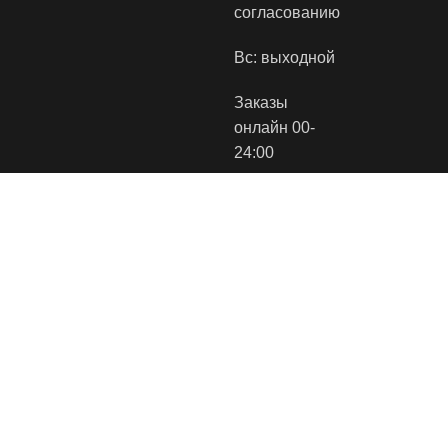
согласованию
Вс: выходной
Заказы
онлайн 00-
24:00
Торговые
Виды оплаты:
Способы
площадки:
доставки:
© 2022 SLEEPPOINT
|
Интернет-магазин разработан
WD