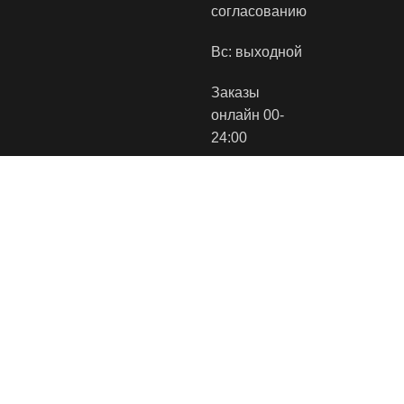
согласованию
Вс: выходной
Заказы
онлайн 00-
24:00
Торговые
Виды оплаты:
Способы
площадки:
доставки:
© 2022 SLEEPPOINT
|
Интернет-магазин разработан
WD