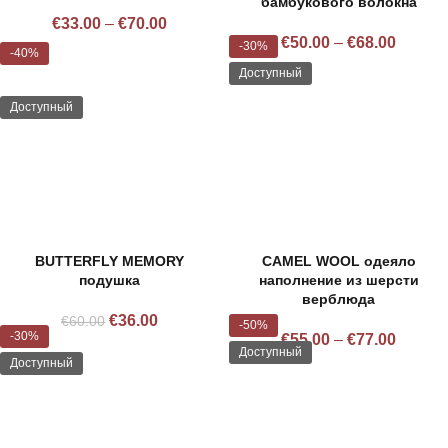
бамбукового волокна
€
33.00
–
€
70.00
€
50.00
–
€
68.00
-30%
-40%
Доступный
Распроданный
Доступный
BUTTERFLY MEMORY
CAMEL WOOL одеяло
подушка
наполнение из шерсти
верблюда
€
36.00
€
60.00
-50%
-30%
€
55.00
–
€
77.00
Доступный
Доступный