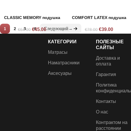
CLASSIC MEMORY подушка
COMFORT LATEX подушка
1
2
3
4
→
€
45.00
€
39.00
€
64.00
€
78.00
КАТЕГОРИИ
ПОЛЕЗНЫЕ
САЙТЫ
Матрасы
Доставка и
Наматрасники
оплата
Аксесуары
Гарантия
Политика
конфиденциаль
Контакты
О нас
Контрактом на
расстоянии