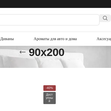
Диваны
Ароматы для авто и дома
Аксесу
90x200
расы
DeLux collection матрасы
90x200
-40%
Дост
упны
й