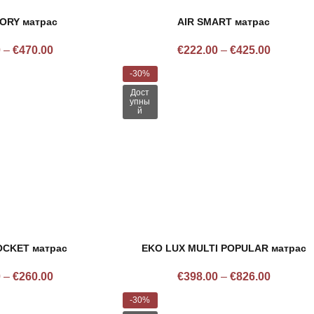
ORY матрас
AIR SMART матрас
0
–
€
470.00
€
222.00
–
€
425.00
-30%
Дост
упны
й
OCKET матрас
EKO LUX MULTI POPULAR матрас
0
–
€
260.00
€
398.00
–
€
826.00
-30%