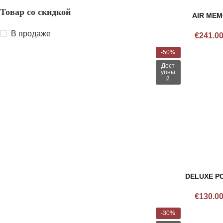
Товар со скидкой
AIR MEM
В продаже
€
241.0
-50%
Дост
упны
й
DELUXE P
€
130.0
-30%