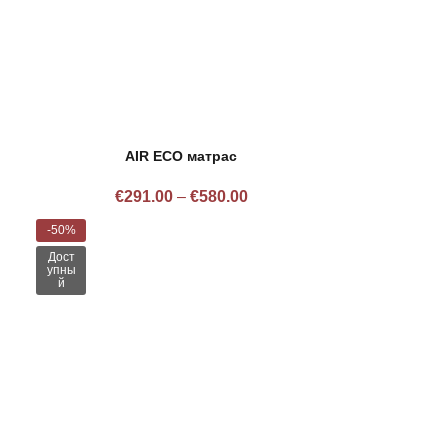
AIR ECO матрас
€
291.00
–
€
580.00
-50%
Дост
упны
й