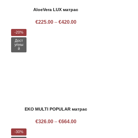
AloeVera LUX матрас
€
225.00
–
€
420.00
-20%
Дост
упны
й
EKO MULTI POPULAR матрас
€
326.00
–
€
664.00
-30%