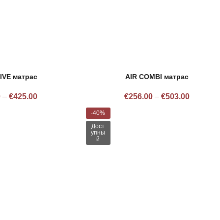
IVE матрас
AIR COMBI матрас
0
–
€
425.00
€
256.00
–
€
503.00
-40%
Дост
упны
й