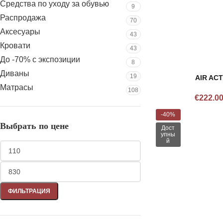
Средства по уходу за обувью
9
Распродажа
70
Аксесуары
43
Кровати
43
До -70% с экспозиции
8
Диваны
19
AIR ACT
Матрасы
108
€
222.0
-40%
Выбрать по цене
Дост
упны
й
ФИЛЬТРАЦИЯ