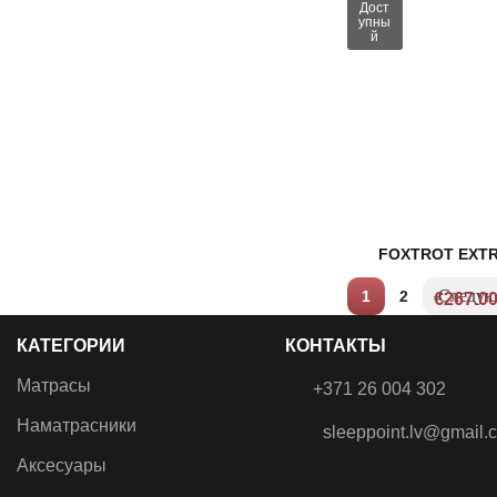
Дост
упны
й
FOXTROT EXTR
1
2
€
267.0
КАТЕГОРИИ
КОНТАКТЫ
Матрасы
+371 26 004 302
Наматрасники
sleeppoint.lv@gmail.
Аксесуары