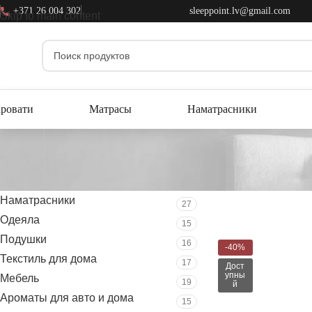
+371 26 004 302
sleeppoint.lv@gmail.com
Skip to main content
ровати
Матрасы
Наматрасники
Фильтр
Главная
Магазин
Мат
Наматрасники
27
Одеяла
15
Подушки
16
-40%
Текстиль для дома
17
Дост
упны
Мебель
19
й
Ароматы для авто и дома
15