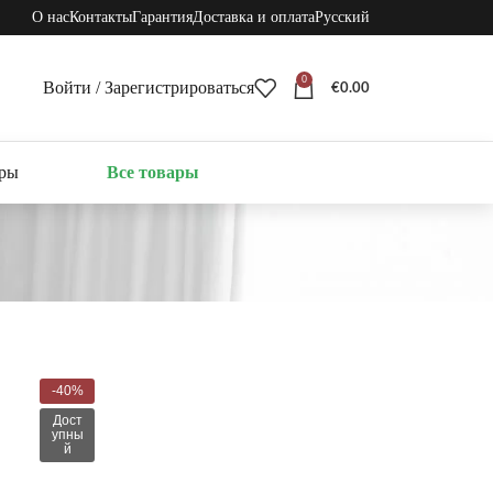
О нас
Контакты
Гарантия
Доставка и оплата
Русский
0
Войти / Зарегистрироваться
€
0.00
ары
Все товары
-40%
Дост
упны
й