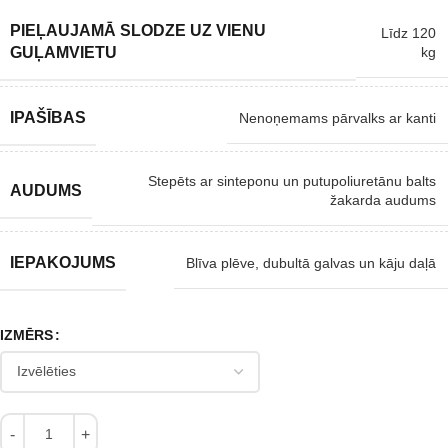
PIEĻAUJAMĀ SLODZE UZ VIENU
Līdz 120
kg
GUĻAMVIETU
IPAŠĪBAS
Nenoņemams pārvalks ar kanti
Stepēts ar sinteponu un putupoliuretānu balts
AUDUMS
žakarda audums
IEPAKOJUMS
Blīva plēve, dubultā galvas un kāju daļā
IZMĒRS