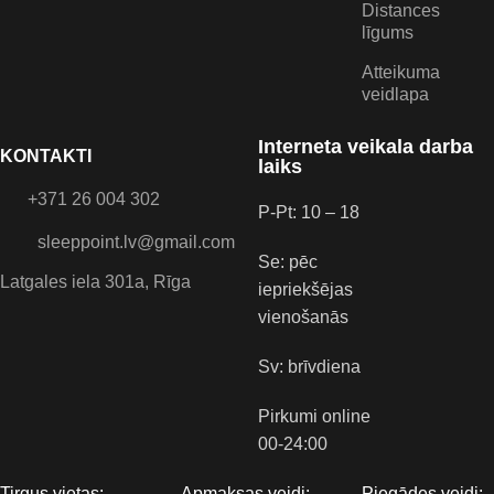
Distances
līgums
Atteikuma
veidlapa
Interneta veikala darba
KONTAKTI
laiks
+371 26 004 302
P-Pt: 10 – 18
sleeppoint.lv@gmail.com
Se: pēc
Latgales iela 301a, Rīga
iepriekšējas
vienošanās
Sv: brīvdiena
Pirkumi online
00-24:00
Tirgus vietas:
Apmaksas veidi:
Piegādes veidi: