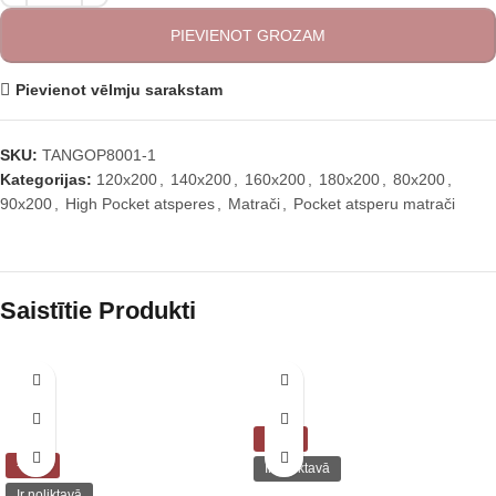
PIEVIENOT GROZAM
Pievienot vēlmju sarakstam
SKU:
TANGOP8001-1
Kategorijas:
120x200
,
140x200
,
160x200
,
180x200
,
80x200
,
90x200
,
High Pocket atsperes
,
Matrači
,
Pocket atsperu matrači
Saistītie Produkti
-30%
-50%
Ir noliktavā
Ir noliktavā