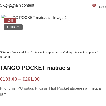
Skip to main content
0
IZVĒLNE
€
0.0
Noklikšķiniet, lai palielinātu
-10%
Ir noliktavā
Sākums
Veikals
Matrači
Pocket atsperu matrači
High Pocket atsperes
80x200
TANGO POCKET matracis
€
133.00
–
€
261.00
Pildījums: PU putas, Filcs un HighPocket atsperes ar metāla
rāmi