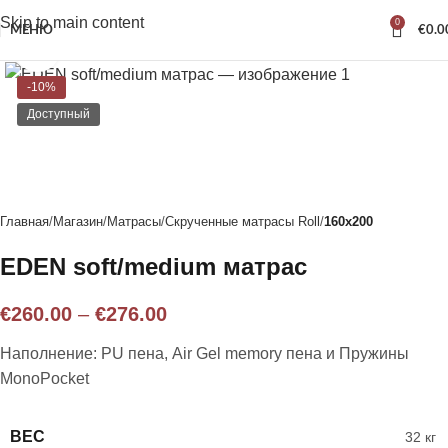
Skip to main content
0
МЕНЮ
€
0.0
Нажмите, чтобы увеличить
-10%
Доступный
Главная
Магазин
Матрасы
Скрученные матрасы Roll
160x200
EDEN soft/medium матрас
€
260.00
–
€
276.00
Наполнение: PU пена, Air Gel memory пена и Пружины
MonoPocket
ВЕС
32 кг