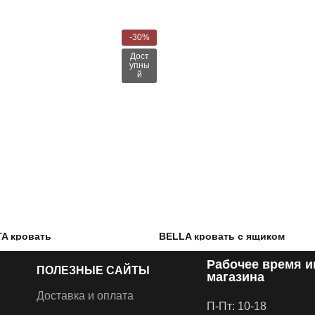
-30%
Дост
упны
й
A кровать
BELLA кровать с ящиком
Рабочее время и
0
–
€
435.00
€
639.00
–
€
929.00
ПОЛЕЗНЫЕ САЙТЫ
ханизм, Газовые
Тканевая кровать с ящиком для
магазина
, Металлическая
белья и подъемными
Доставка и оплата
П-Пт: 10-18
, Встроенный ящик
механизмами.