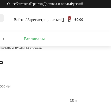
О нас
Контакты
Гарантия
Доставка и оплата
Русский
0
Войти / Зарегистрироваться
€
0.00
ары
Все товары
ати
140x200
SANITA кровать
ь
 сосны
35 кг