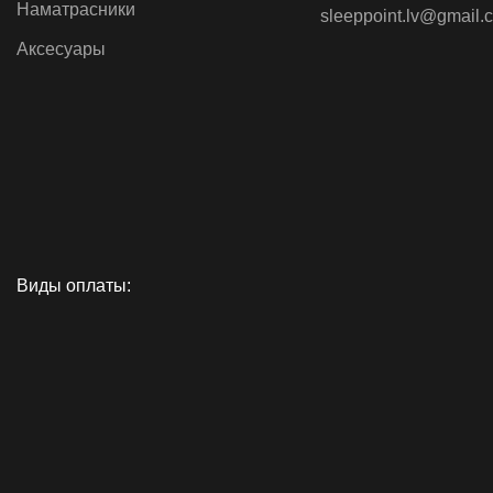
Наматрасники
sleeppoint.lv@gmail.
для белья, Мет
н
Аксесуары
Виды оплаты: