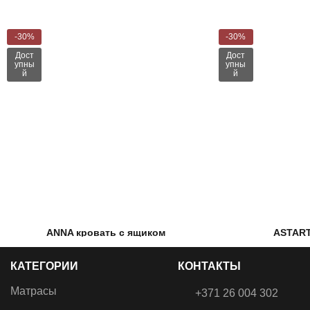
-30%
-30%
Дост
Дост
упны
упны
й
й
ANNA кровать с ящиком
ASTART
€
589.00
–
€
869.00
€
375.0
КАТЕГОРИИ
КОНТАКТЫ
Тканевая кровать с бельевым
Подъемный ме
ящиком и подъемными
амортизаторы
Матрасы
+371 26 004 302
механизмами.
рама с рейками