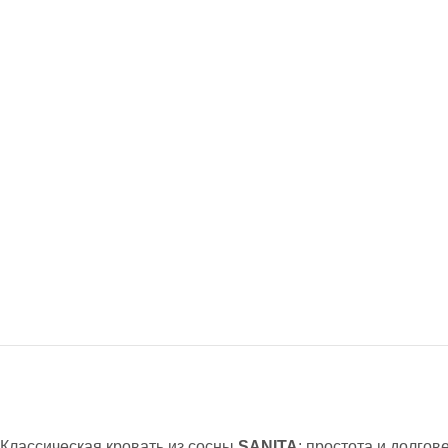
Классическая кровать из сосны
SANITA
: простота и долгов