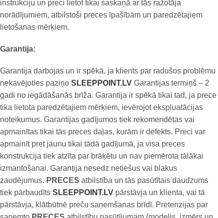
instrukciju un preci lietot tikai saskaņā ar tās ražotāja
norādījumiem, atbilstoši preces īpašībām un paredzētajiem
lietošanas mērķiem.
Garantija:
Garantija darbojas un ir spēkā, ja klients par radušos problēmu
nekavējoties paziņo
SLEEPPOINT.LV
Garantijas termiņš – 2
gadi no iegādāšanās brīža. Garantija ir spēkā tikai tad, ja prece
tika lietota paredzētajiem mērķiem, ievērojot ekspluatācijas
noteikumus. Garantijas gadījumos tiek rekomendētas vai
apmainītas tikai tās preces daļas, kurām ir defekts. Preci var
apmainīt pret jaunu tikai tādā gadījumā, ja visa preces
konstrukcija tiek atzīta par brāķētu un nav piemērota tālākai
izmantošanai. Garantija nesedz netiešus vai blakus
zaudējumus.
PRECES
atbilstība un tās pasūtītais daudzums
tiek pārbaudīts
SLEEPPOINT.LV
pārstāvja un klienta, vai tā
pārstāvja, klātbūtnē preču saņemšanas brīdī. Pretenzijas par
saņemto
PRECES
atbilstību pasūtījumam (modelis, izmērs un