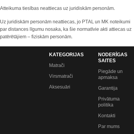
Atteikuma tiesības neattiecas uz juridiskām personām.
Uz juridiskām personām neattiecas, jo PTAL un MK noteikumi
par distances līgumu nosaka, ka šie normatīvie akti attiecas uz
patērētājiem – fiziskām personām.
KATEGORIJAS
NODERĪGAS
SAITES
Matrači
Piegāde un
Virsmatrači
apmaksa
Aksesuāri
Garantija
Privātuma
politika
Kontakti
Par mums