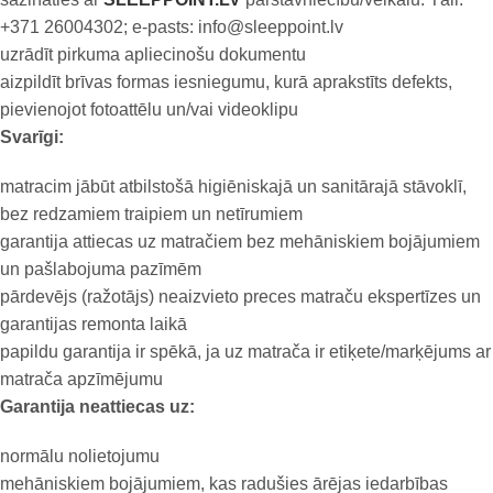
+371 26004302; e-pasts: info@sleeppoint.lv
uzrādīt pirkuma apliecinošu dokumentu
aizpildīt brīvas formas iesniegumu, kurā aprakstīts defekts,
pievienojot fotoattēlu un/vai videoklipu
Svarīgi:
matracim jābūt atbilstošā higiēniskajā un sanitārajā stāvoklī,
bez redzamiem traipiem un netīrumiem
garantija attiecas uz matračiem bez mehāniskiem bojājumiem
un pašlabojuma pazīmēm
pārdevējs (ražotājs) neaizvieto preces matraču ekspertīzes un
garantijas remonta laikā
papildu garantija ir spēkā, ja uz matrača ir etiķete/marķējums ar
matrača apzīmējumu
Garantija neattiecas uz:
normālu nolietojumu
mehāniskiem bojājumiem, kas radušies ārējas iedarbības