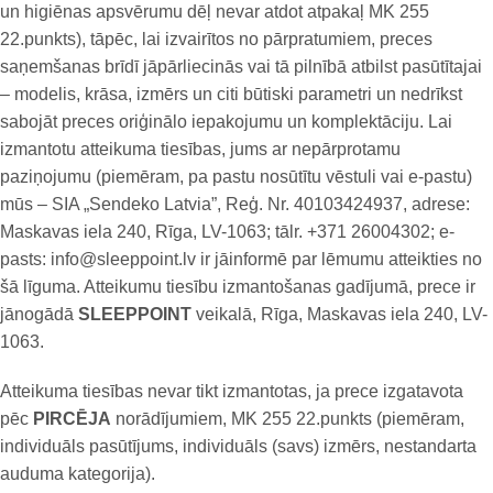
un higiēnas apsvērumu dēļ nevar atdot atpakaļ MK 255
22.punkts), tāpēc, lai izvairītos no pārpratumiem, preces
saņemšanas brīdī jāpārliecinās vai tā pilnībā atbilst pasūtītajai
– modelis, krāsa, izmērs un citi būtiski parametri un nedrīkst
sabojāt preces oriģinālo iepakojumu un komplektāciju. Lai
izmantotu atteikuma tiesības, jums ar nepārprotamu
paziņojumu (piemēram, pa pastu nosūtītu vēstuli vai e-pastu)
mūs – SIA „Sendeko Latvia”, Reģ. Nr. 40103424937, adrese:
Maskavas iela 240, Rīga, LV-1063; tālr. +371 26004302; e-
pasts: info@sleeppoint.lv ir jāinformē par lēmumu atteikties no
šā līguma. Atteikumu tiesību izmantošanas gadījumā, prece ir
jānogādā
SLEEPPOINT
veikalā, Rīga, Maskavas iela 240, LV-
1063.
Atteikuma tiesības nevar tikt izmantotas, ja prece izgatavota
pēc
PIRCĒJA
norādījumiem, MK 255 22.punkts (piemēram,
individuāls pasūtījums, individuāls (savs) izmērs, nestandarta
auduma kategorija).