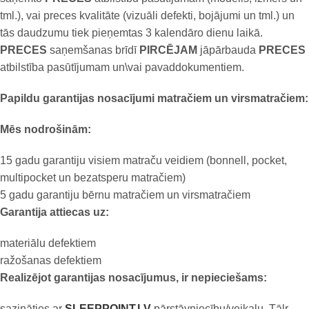
tml.), vai preces kvalitāte (vizuāli defekti, bojājumi un tml.) un
tās daudzumu tiek pieņemtas 3 kalendāro dienu laikā.
PRECES
saņemšanas brīdī
PIRCĒJAM
jāpārbauda
PRECES
atbilstība pasūtījumam un\vai pavaddokumentiem.
Papildu garantijas nosacījumi matračiem un virsmatračiem:
Mēs nodrošinām:
15 gadu garantiju visiem matraču veidiem (bonnell, pocket,
multipocket un bezatsperu matračiem)
5 gadu garantiju bērnu matračiem un virsmatračiem
Garantija attiecas uz:
materiālu defektiem
ražošanas defektiem
Realizējot garantijas nosacījumus, ir nepieciešams:
sazināties ar
SLEEPPOINT.LV
pārstāvniecību/veikalu. Tālr.