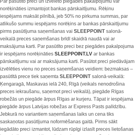
Par pasūtīto preci un izvēlēto piegādes pakalpojumu var
norēķināties izmantojot bankas pārskaitījumu. Rēķinu
iespējams maksāt pilnībā, jeb 50% no pirkuma summas, par
atlikušo summu iespējams norēķins ar bankas pārskaitījumu
pirms pasūtījuma saņemšanas vai
SLEEPPOINT
salonā-
veikalā preces saņemšanas brīdī skaidrā naudā vai ar
maksājuma karti. Par pasūtīto preci bez piegādes pakalpojuma
ir iespējams norēķināties
SLEEPPOINT.LV
ar bankas
pārskaitījumu vai ar maksājuma karti. Pasūtot preci piedāvājam
izvēlēties vienu no preces saņemšanas veidiem: bezmaksas –
pasūtītā prece tiek saņemta
SLEEPPOINT
salonā-veikalā:
Ķengaragā, Maskavas ielā 240, Rīgā (veikals nenodrošina
preces iekraušanu, saņemot preci veikalā), piegāde Rīgas
robežās un piegāde ārpus Rīgas ar kurjeru. Tāpat ir iespējama
piegāde ārpus Latvijas robežas ar Express Pasts palīdzību.
Jebkurā no variantiem saņemšanas laiks un cena tiks
saskaņotas pasūtījuma noformēšanas gaitā. Pirms sākt
iegādāto preci izmantot, lūdzam rūpīgi izlasīt preces lietošanas