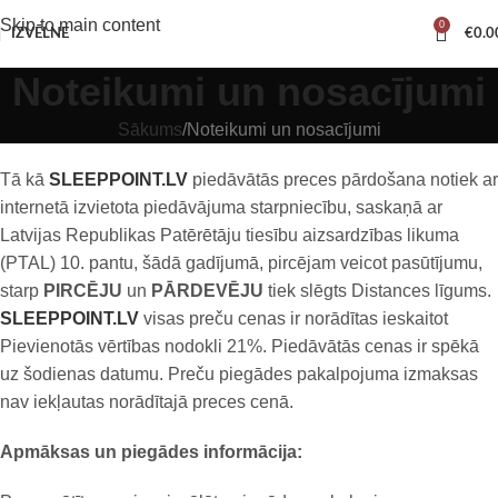
Skip to main content
0
IZVĒLNE
€
0.0
Noteikumi un nosacījumi
Sākums
Noteikumi un nosacījumi
Tā kā
SLEEPPOINT.LV
piedāvātās preces pārdošana notiek ar
internetā izvietota piedāvājuma starpniecību, saskaņā ar
Latvijas Republikas Patērētāju tiesību aizsardzības likuma
(PTAL) 10. pantu, šādā gadījumā, pircējam veicot pasūtījumu,
starp
PIRCĒJU
un
PĀRDEVĒJU
tiek slēgts Distances līgums.
SLEEPPOINT.LV
visas preču cenas ir norādītas ieskaitot
Pievienotās vērtības nodokli 21%. Piedāvātās cenas ir spēkā
uz šodienas datumu. Preču piegādes pakalpojuma izmaksas
nav iekļautas norādītajā preces cenā.
Apmāksas un piegādes informācija: