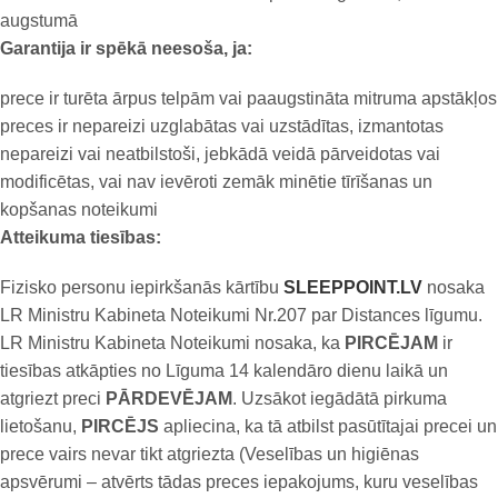
augstumā
Garantija ir spēkā neesoša, ja:
prece ir turēta ārpus telpām vai paaugstināta mitruma apstākļos
preces ir nepareizi uzglabātas vai uzstādītas, izmantotas
nepareizi vai neatbilstoši, jebkādā veidā pārveidotas vai
modificētas, vai nav ievēroti zemāk minētie tīrīšanas un
kopšanas noteikumi
Atteikuma tiesības:
Fizisko personu iepirkšanās kārtību
SLEEPPOINT.LV
nosaka
LR Ministru Kabineta Noteikumi Nr.207 par Distances līgumu.
LR Ministru Kabineta Noteikumi nosaka, ka
PIRCĒJAM
ir
tiesības atkāpties no Līguma 14 kalendāro dienu laikā un
atgriezt preci
PĀRDEVĒJAM
. Uzsākot iegādātā pirkuma
lietošanu,
PIRCĒJS
apliecina, ka tā atbilst pasūtītajai precei un
prece vairs nevar tikt atgriezta (Veselības un higiēnas
apsvērumi – atvērts tādas preces iepakojums, kuru veselības