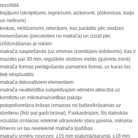
rezultātā
bojājumi (skrāpējumi, iegriezumi, aizķerumi, plūksniņas, traipi
un netīrumi)
krokas, nelīdzenumi, ielocījumi, kas parādās pēc slodzes
noņemšanas (pieceļoties no matrača) un izzūd pēc
izlīdzināšanas ar rokām
matrača saspiešanās (uz virsmas izveidojies iedobums), kas ir
mazāks par 30 mm, regulārās slodzes vietās (guļvietu zonā)
matrača formas pielāgošanās pamatnes formai, uz kuras tas
tiek ekspluatēts
matrača dekoratīviem elementiem
matrača neatbilstība subjektīvajām vēlmēm attiecībā uz
komfortu un mīkstuma/cietības pakāpi
putupoliuretāna krāsas izmaiņas no baltas/krāsainas uz
dzeltenu (līdz pat gaiši brūnai). Paskaidrojam, šīs dabiskās
vizuālās izmaiņas ietekmē ultravioleto staru gaisma, mitruma
līmenis un tas neietekmē matrača īpašības
matraču izmēru novirzes: ±15 mm platumā/garumā, ±18 mm