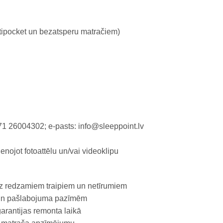
ltipocket un bezatsperu matračiem)
371 26004302; e-pasts: info@sleeppoint.lv
ienojot fotoattēlu un/vai videoklipu
bez redzamiem traipiem un netīrumiem
 un pašlabojuma pazīmēm
arantijas remonta laikā