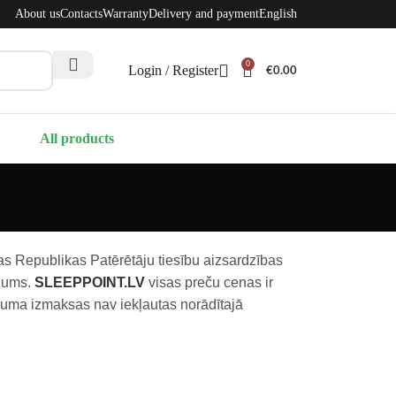
About us
Contacts
Warranty
Delivery and payment
English
0
Login / Register
€
0.00
All products
as Republikas Patērētāju tiesību aizsardzības
īgums.
SLEEPPOINT.LV
visas preču cenas ir
juma izmaksas nav iekļautas norādītajā