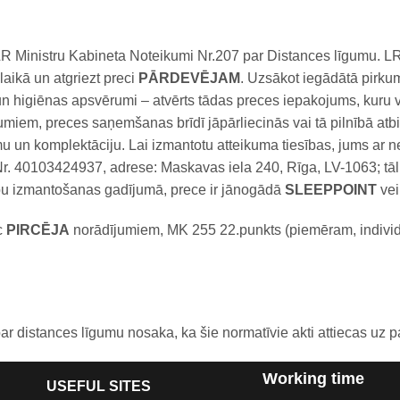
 Ministru Kabineta Noteikumi Nr.207 par Distances līgumu. LR
laikā un atgriezt preci
PĀRDEVĒJAM
. Uzsākot iegādātā pirku
as un higiēnas apsvērumi – atvērts tādas preces iepakojums, kur
umiem, preces saņemšanas brīdī jāpārliecinās vai tā pilnībā atbils
umu un komplektāciju. Lai izmantotu atteikuma tiesības, jums a
 Nr. 40103424937, adrese: Maskavas iela 240, Rīga, LV-1063; tā
sību izmantošanas gadījumā, prece ir jānogādā
SLEEPPOINT
vei
c
PIRCĒJA
norādījumiem, MK 255 22.punkts (piemēram, individu
 distances līgumu nosaka, ka šie normatīvie akti attiecas uz p
Working time
USEFUL SITES