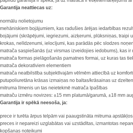
papildu garantija ir spēkā, ja uz matrača ir etiķete/marķējums
Garantija neattiecas uz:
normālu nolietojumu
mehāniskiem bojājumiem, kas radušies ārējas iedarbības rezul
bojājumi (skrāpējumi, iegriezumi, aizķerumi, plūksniņas, traipi u
krokas, nelīdzenumi, ielocījumi, kas parādās pēc slodzes noņe
matrača saspiešanās (uz virsmas izveidojies iedobums), kas ir
matrača formas pielāgošanās pamatnes formai, uz kuras tas tie
matrača dekoratīviem elementiem
matrača neatbilstība subjektīvajām vēlmēm attiecībā uz komfor
putupoliuretāna krāsas izmaiņas no baltas/krāsainas uz dzeltenu
mitruma līmenis un tas neietekmē matrača īpašības
matraču izmēru novirzes: ±15 mm platumā/garumā, ±18 mm a
Garantija ir spēkā neesoša, ja:
prece ir turēta ārpus telpām vai paaugstināta mitruma apstākļos
preces ir nepareizi uzglabātas vai uzstādītas, izmantotas nepare
kopšanas noteikumi