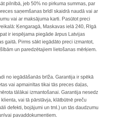
sāt pilnībā, jeb 50% no pirkuma summas, par
preces saņemšanas brīdī skaidrā naudā vai ar
jumu vai ar maksājuma karti. Pasūtot preci
eikalā: Ķengaragā, Maskavas ielā 240, Rīgā
pat ir iespējama piegāde ārpus Latvijas
 gaitā. Pirms sākt iegādāto preci izmantot,
s īpašībām un paredzētajiem lietošanas mērķiem.
di no iegādāšanās brīža. Garantija ir spēkā
tas vai apmainītas tikai tās preces daļas,
iemērota tālākai izmantošanai. Garantija nesedz
klienta, vai tā pārstāvja, klātbūtnē preču
uāli defekti, bojājumi un tml.) un tās daudzumu
 un\vai pavaddokumentiem.