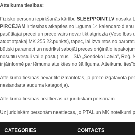
Atteikuma tiesības:
Fizisko personu iepirkšanās kārtību
SLEEPPOINT.LV
nosaka LR
PIRCĒJAM
ir tiesības atkāpties no Līguma 14 kalendāro dienu 
pasūtītajai precei un prece vairs nevar tikt atgriezta (Veselīb
atdot atpakaļ MK 255 22.punkts), tāpēc, lai izvairītos no pārprat
būtiski parametri un nedrīkst sabojāt preces oriģinālo iepakoj
nosūtītu vēstuli vai e-pastu) mūs – SIA „Sendeko Latvia”, Reģ.
ir jāinformē par lēmumu atteikties no šā līguma. Atteikumu tie
Atteikuma tiesības nevar tikt izmantotas, ja prece izgatavota pē
nestandarta auduma kategorija).
Atteikuma tiesības neattiecas uz juridiskām personām.
Uz juridiskām personām neattiecas, jo PTAL un MK noteikumi par
CATEGORIES
CONTACTS