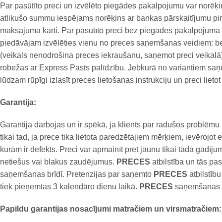
Par pasūtīto preci un izvēlēto piegādes pakalpojumu var norēķ
atlikušo summu iespējams norēķins ar bankas pārskaitījumu p
maksājuma karti. Par pasūtīto preci bez piegādes pakalpojuma 
piedāvājam izvēlēties vienu no preces saņemšanas veidiem: b
(veikals nenodrošina preces iekraušanu, saņemot preci veikalā
robežas ar Express Pasts palīdzību. Jebkurā no variantiem saņ
lūdzam rūpīgi izlasīt preces lietošanas instrukciju un preci lie
Garantija:
Garantija darbojas un ir spēkā, ja klients par radušos problēm
tikai tad, ja prece tika lietota paredzētajiem mērķiem, ievērojo
kurām ir defekts. Preci var apmainīt pret jaunu tikai tādā gadīj
netiešus vai blakus zaudējumus.
PRECES
atbilstība un tās pa
saņemšanas brīdī. Pretenzijas par saņemto
PRECES
atbilstību
tiek pieņemtas 3 kalendāro dienu laikā.
PRECES
saņemšanas 
Papildu garantijas nosacījumi matračiem un virsmatračiem: