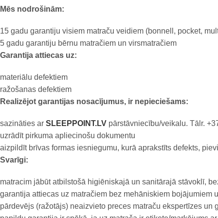
Mēs nodrošinām:
15 gadu garantiju visiem matraču veidiem (bonnell, pocket, mu
5 gadu garantiju bērnu matračiem un virsmatračiem
Garantija attiecas uz:
materiālu defektiem
ražošanas defektiem
Realizējot garantijas nosacījumus, ir nepieciešams:
sazināties ar
SLEEPPOINT.LV
pārstāvniecību/veikalu. Tālr. +
uzrādīt pirkuma apliecinošu dokumentu
aizpildīt brīvas formas iesniegumu, kurā aprakstīts defekts, piev
Svarīgi:
matracim jābūt atbilstošā higiēniskajā un sanitārajā stāvoklī, 
garantija attiecas uz matračiem bez mehāniskiem bojājumiem
pārdevējs (ražotājs) neaizvieto preces matraču ekspertīzes un g