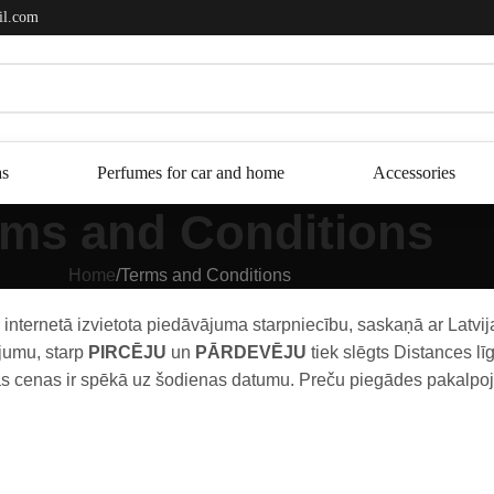
il.com
as
Perfumes for car and home
Accessories
rms and Conditions
Home
Terms and Conditions
internetā izvietota piedāvājuma starpniecību, saskaņā ar Latvij
ījumu, starp
PIRCĒJU
un
PĀRDEVĒJU
tiek slēgts Distances l
tās cenas ir spēkā uz šodienas datumu. Preču piegādes pakalpo