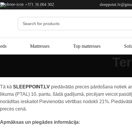
+371 26 004 302
sleeppoint.lv@gma
Skip to main content
eds
Mattresses
Top mattresses
Sof
Te
Tā kā
SLEEPPOINT.LV
piedāvātās preces pārdošana notiek ar 
likuma (PTAL) 10. pantu, šādā gadījumā, pircējam veicot pasūt
norādītas ieskaitot Pievienotās vērtības nodokli 21%. Piedāvā
preces cenā.
Apmāksas un piegādes informācija: