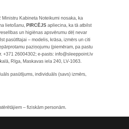
 Ministru Kabineta Noteikumi nosaka, ka
ma lietošanu,
PIRCĒJS
apliecina, ka tā atbilst
u veselības un higiēnas apsvērumu dēļ nevar
t pasūtītajai – modelis, krāsa, izmērs un citi
r nepārprotamu paziņojumu (piemēram, pa pastu
lr. +371 26004302; e-pasts: info@sleeppoint.lv
kalā, Rīga, Maskavas iela 240, LV-1063.
āls pasūtījums, individuāls (savs) izmērs,
atērētājiem – fiziskām personām.