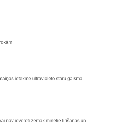
 rokām
maiņas ietekmē ultravioleto staru gaisma,
vai nav ievēroti zemāk minētie tīrīšanas un