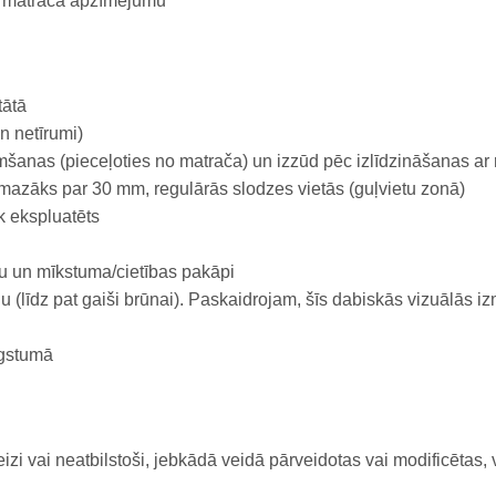
 ar matrača apzīmējumu
tātā
n netīrumi)
mšanas (pieceļoties no matrača) un izzūd pēc izlīdzināšanas ar
 mazāks par 30 mm, regulārās slodzes vietās (guļvietu zonā)
k ekspluatēts
tu un mīkstuma/cietības pakāpi
 (līdz pat gaiši brūnai). Paskaidrojam, šīs dabiskās vizuālās iz
ugstumā
izi vai neatbilstoši, jebkādā veidā pārveidotas vai modificētas, 