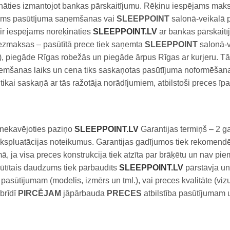
ināties izmantojot bankas pārskaitījumu. Rēķinu iespējams mak
irms pasūtījuma saņemšanas vai
SLEEPPOINT
salonā-veikalā 
ir iespējams norēķināties
SLEEPPOINT.LV
ar bankas pārskaitī
ezmaksas – pasūtītā prece tiek saņemta
SLEEPPOINT
salonā-v
), piegāde Rīgas robežās un piegāde ārpus Rīgas ar kurjeru. Tā
emšanas laiks un cena tiks saskaņotas pasūtījuma noformēšanas
tot tikai saskaņā ar tās ražotāja norādījumiem, atbilstoši prece
u nekavējoties paziņo
SLEEPPOINT.LV
Garantijas termiņš – 2 ga
t ekspluatācijas noteikumus. Garantijas gadījumos tiek rekomendē
umā, ja visa preces konstrukcija tiek atzīta par brāķētu un nav p
sūtītais daudzums tiek pārbaudīts
SLEEPPOINT.LV
pārstāvja un 
 pasūtījumam (modelis, izmērs un tml.), vai preces kvalitāte (viz
brīdī
PIRCĒJAM
jāpārbauda
PRECES
atbilstība pasūtījumam