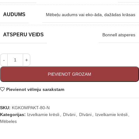
AUDUMS
Mēbeļu audums vai eko-āda, dažādas krāsas
ATSPERU VEIDS
Bonnell atsperes
PIEVIENOT GROZAM
Pievienot vēlmju sarakstam
SKU:
KGKOMPAKT-80-N
Kategorijas:
Izvelkamie krēsli
,
Dīvāni
,
Dīvāni
,
Izvelkamie krēsli
,
Mēbeles