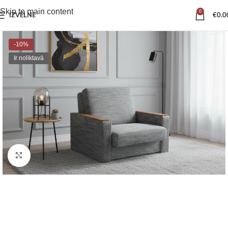
Skip to main content
0
IZVĒLNE
€
0.0
-10%
Ir noliktavā
Noklikšķiniet, lai palielinātu