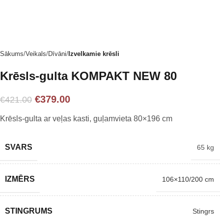
Sākums
Veikals
Dīvāni
Izvelkamie krēsli
Krēsls-gulta KOMPAKT NEW 80
€
379.00
€
421.00
Krēsls-gulta ar veļas kasti, guļamvieta 80×196 cm
SVARS
65 kg
IZMĒRS
106×110/200 cm
STINGRUMS
Stingrs