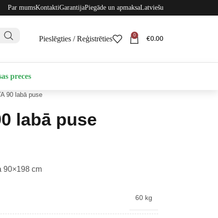
Par mums
Kontakti
Garantija
Piegāde un apmaksa
Latviešu
0
Pieslēgties / Reģistrēties
€
0.00
sas preces
A 90 labā puse
0 labā puse
ta 90×198 cm
60 kg