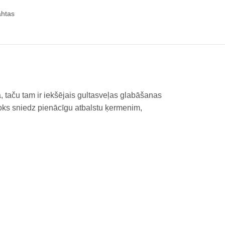
ahtas
aču tam ir iekšējais gultasveļas glabāšanas
 bloks sniedz pienācīgu atbalstu ķermenim,