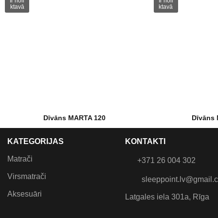
Ir noli
Ir noli
ktavā
ktavā
Dīvāns MARTA 120
Dīvāns
€
300.00
€
333.00
€
400.0
KATEGORIJAS
KONTAKTI
Dīvāns-gulta ar veļas kasti,
Dīvāns-gulta
guļamvieta 120x187 cm
guļamviet
Matrači
+371 26 004 302
Virsmatrači
sleeppoint.lv@gmail.
Aksesuāri
Latgales iela 301a, Rīga