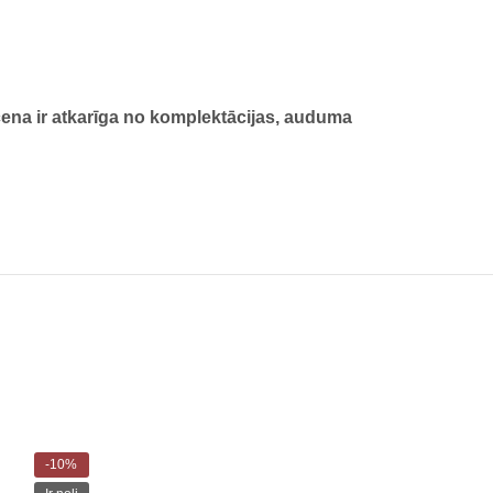
 cena ir atkarīga no komplektācijas, auduma
-10%
-15%