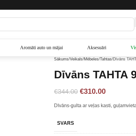
Aromāti auto un mājai
Aksesuāri
Vi
Sākums
Veikals
Mēbeles
Tahtas
Dīvāns TAHT
Dīvāns TAHTA 9
€
310.00
€
344.00
Dīvāns-gulta ar veļas kasti, guļamvie
SVARS