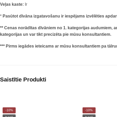
Veļas kaste:
Ir
*
Pasūtot dīvāna izgatavošanu ir iespējams izvēlēties apd
** Cenas norādītas dīvāniem no 1. kategorijas audumiem, ar 
kategorijas un var tikt precizēta pie mūsu konsultantiem.
*** Pirms iegādes ieteicams ar mūsu konsultantiem pa tālru
Saistītie Produkti
-10%
-10%