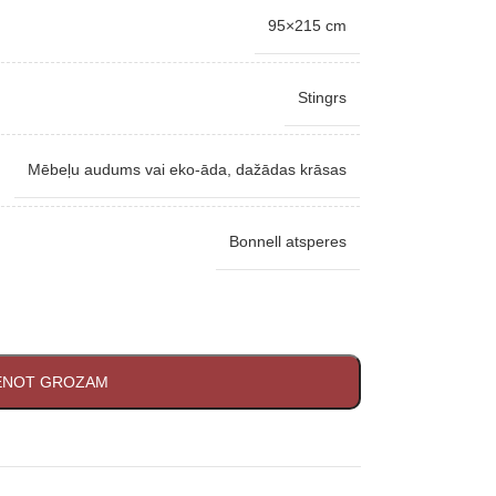
95×215 cm
Stingrs
Mēbeļu audums vai eko-āda, dažādas krāsas
Bonnell atsperes
IENOT GROZAM