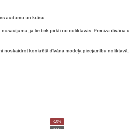
ares audumu un krāsu.
nosacījumu, ja tie tiek pirkti no noliktavās. Precīza dīvāna
ni noskaidrot konkrētā dīvāna modeļa pieejamību noliktavā.
-10%