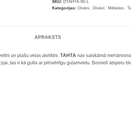
SKU:
DTAHTA-90-L
Kategorijas:
Dīvāni
,
Dīvāni
,
Mēbeles
,
T
APRAKSTS
eltni un plašu veļas atvilktni.
TAHTA
nav salokāmā mehānisma, t
cijai, tas ir kā gulta ar pilnvērtīgu guļamvietu. Bonnell atsperu