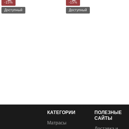
-15%
-15%
Доступный
Доступный
ATTRACTION авто парфюм
BUBBLE GUM авто
КАТЕГОРИИ
ПОЛЕЗНЫЕ
150 мл CARBONAX®
парфюм 150 мл
CARBONAX®
САЙТЫ
Матрасы
€
10.20
€
12.00
Авто парфюм „Attraction”
Доставка и