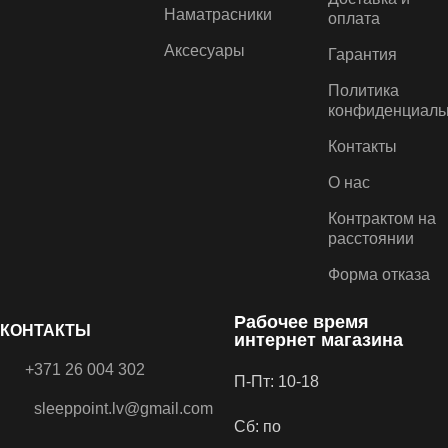
€
10.20
€
12.00
Авто парфюм „Bubble Gum”
Наматрасники
CARBONAX® – чувственная
оплата
CARBONAX® – добавьте
смесь соблазнительных
Аксесуары
Гарантия
своему автомобилю еще
цитрусовых аккордов и
больше радости и молодости
теплых древесных нот!
Политика
с помощью аромата
конфиденциаль
жевательной резинки!
Контакты
О нас
Контрактом на
расстоянии
Форма отказа
Рабочее время
КОНТАКТЫ
интернет магазина
+371 26 004 302
П-Пт: 10-18
sleeppoint.lv@gmail.com
Сб: по