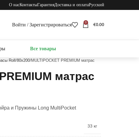
О нас
Контакты
Гарантия
Доставка и оплата
Русский
0
Войти / Зарегистрироваться
€
0.00
ары
Все товары
асы Roll
80x200
MULTIPOCKET PREMIUM матрас
PREMIUM матрас
ойра и Пружины Long MultiPocket
33 кг