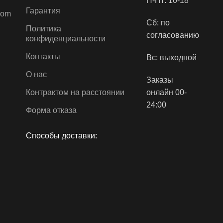
П-Пт: 10-18
еской рамкой
вателин
Гарантия
com
Сб: по
Политика
согласованию
конфиденциальности
Контакты
Вс: выходной
О нас
Заказы
Контрактом на расстоянии
онлайн 00-
24:00
Форма отказа
Способы доставки: