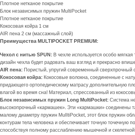
Плотное нетканое покрытие
Блок независимых пружин MultiPocket
Плотное нетканое покрытие
Кокосовая койра 1 см
AIR пена 2 см (массажный слой)
Преимущества MULTIPOCKET PREMIUM:
Чехол с нитью SPUN:
В чехле используется особо мягкая 
дизайн чехла будет радовать ваш взгляд и прекрасно впиш
AIR пена:
Пористый, упругий современный сверхпрочный 
Кокосовая койра:
Кокосовые волокна, соединенные с нату
придающего ортопедическому матрасу дополнительную плот
влагой во время сна! Материал, спрессованный из кокосовы
Блок независимых пружин Long MultiPocket:
Система не
высокопрочный «кармашек». Эти «кармашки» соединены так
малому диаметру пружин MulltiPocket, этот блок пружин об
контурам тела человека и обеспечивает точную точечную п
способствуя полному расслаблению мышечной и скелетной