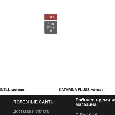
-10%
Дост
упны
й
NNELL матрас
KATARINA PLUSS матрас
Рабочее время и
–
€
173.00
€
158.00
–
€
313.00
ПОЛЕЗНЫЕ САЙТЫ
Пенополиуретан,
Наполнение: Кокосовая койра,
магазина
ужины Bonnell с
Пенополиуретан и Хлопковый
Доставка и оплата