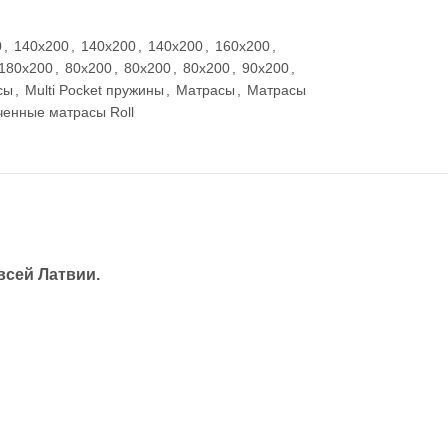
0
,
140x200
,
140x200
,
140x200
,
160x200
,
180x200
,
80x200
,
80x200
,
80x200
,
90x200
,
сы
,
Multi Pocket пружины
,
Матрасы
,
Матрасы
ченные матрасы Roll
всей Латвии.