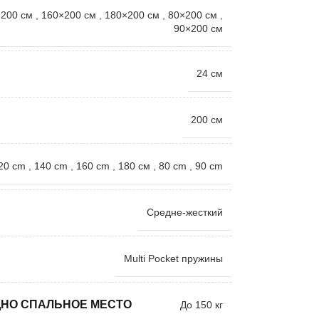
200 см
,
160×200 см
,
180×200 см
,
80×200 см
,
90×200 см
24 см
200 см
20 cm
,
140 cm
,
160 cm
,
180 см
,
80 cm
,
90 cm
Средне-жесткий
Multi Pocket пружины
ДНО СПАЛЬНОЕ МЕСТО
До 150 кг