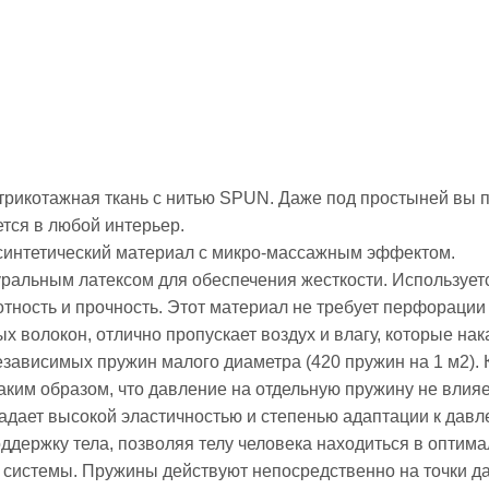
трикотажная ткань с нитью SPUN. Даже под простыней вы п
ется в любой интерьер.
синтетический материал с микро-массажным эффектом.
ральным латексом для обеспечения жесткости. Используетс
ность и прочность. Этот материал не требует перфорации
х волокон, отлично пропускает воздух и влагу, которые на
зависимых пружин малого диаметра (420 пружин на 1 м2).
им образом, что давление на отдельную пружину не влияе
ладает высокой эластичностью и степенью адаптации к давл
оддержку тела, позволяя телу человека находиться в оптим
 системы. Пружины действуют непосредственно на точки д