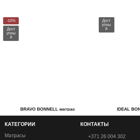
-10%
Дост
упны
й
Дост
упны
й
BRAVO BONNELL матрас
IDEAL BO
€
169.00
–
€
316.00
€
97.00
КАТЕГОРИИ
КОНТАКТЫ
Наполнение: Кокосовая койра,
Наполнение: 
Пенополиуретан, Войлок и
Войлок и Пр
Матрасы
+371 26 004 302