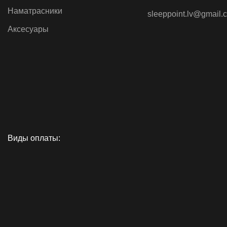
Пружины Bonnell
металлич
Наматрасники
sleeppoint.lv@gmail.
Аксесуары
Виды оплаты: