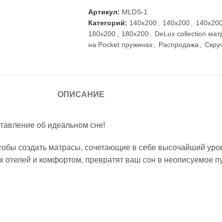
Артикул:
MLDS-1
Категорий:
140x200
,
140x200
,
140x20
180x200
,
180x200
,
DeLux collection ма
на Pocket пружинах
,
Распродажа
,
Скру
ОПИСАНИЕ
тавление об идеальном сне!
тобы создать матрасы, сочетающие в себе высочайший ур
отелей и комфортом, превратят ваш сон в неописуемое пу