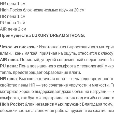
HR пена 1 см
High Pocket блок независимых пружин 20 см
HR пена 1 см
PU пена 1 см
AIR пена 2 см
Преимущества LUXURY DREAM STRONG:
Чехол из вискозы:
Изготовлен из гигроскопичного матери
влаги. Ткань мягкая, приятная на ощупь, относится к классу
AIR пена:
Пористый, упругий современный сверхпрочный 
PU пена:
Пена повышенного комфорта с технологией микро
тепла, предотвращает образование влаги.
HR пена:
Высокоэластичная пена — пена одновременно ком
свойство пены HR — это сочетание упругости и мягкости. Т
материал хорошо выдерживает даже большие нагрузки — к
комфорта, как будто «подстраиваются» под изгибы спящег
High Pocket блок независимых пружин:
Благодаря тому,
обеспечивается автономная работа пружин и их сжатие нез