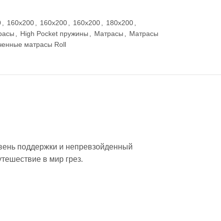
0
,
160x200
,
160x200
,
160x200
,
180x200
,
трасы
,
High Pocket пружины
,
Матрасы
,
Матрасы
ченные матрасы Roll
овень поддержки и непревзойденный
тешествие в мир грез.