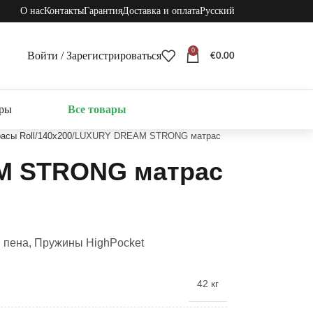
О нас
Контакты
Гарантия
Доставка и оплата
Русский
0
Войти / Зарегистрироваться
€
0.00
ары
Все товары
асы Roll
140x200
LUXURY DREAM STRONG матрас
M STRONG матрас
U пена, Пружины HighPocket
42 кг