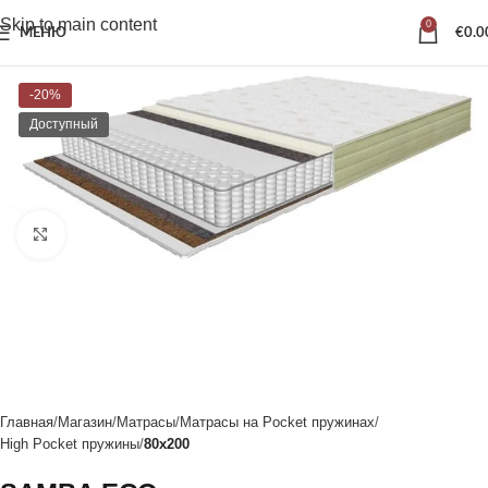
Skip to main content
0
МЕНЮ
€
0.0
-20%
Доступный
Нажмите, чтобы увеличить
Главная
Магазин
Матрасы
Матрасы на Pocket пружинах
High Pocket пружины
80x200