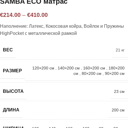
SAMBA ECO матрас
€
214.00
–
€
410.00
Наполнение: Латекс, Кокосовая койра, Войлок и Пружины
HighPocket с металлической рамкой
ВЕС
21 кг
120×200 см
,
140×200 см
,
160×200 см
,
180×200
РАЗМЕР
см
,
80×200 см
,
90×200 см
ВЫСОТА
23 см
ДЛИНА
200 см