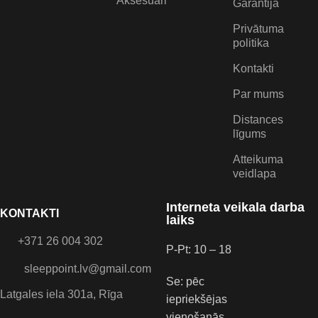
Aksesuāri
Garantija
Privātuma
politika
Kontakti
Par mums
Distances
līgums
Atteikuma
veidlapa
Interneta veikala darba
KONTAKTI
laiks
+371 26 004 302
P-Pt: 10 – 18
sleeppoint.lv@gmail.com
Se: pēc
Latgales iela 301a, Rīga
iepriekšējas
vienošanās