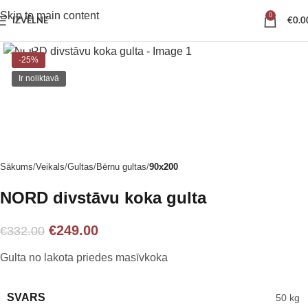
Skip to main content
0
IZVĒLNE
€
0.0
Noklikšķiniet, lai palielinātu
-25%
Ir noliktavā
Sākums
Veikals
Gultas
Bērnu gultas
90x200
NORD divstāvu koka gulta
€
249.00
€
332.00
Gulta no lakota priedes masīvkoka
SVARS
50 kg