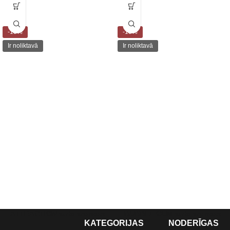
-15%
-15%
Ir noliktavā
Ir noliktavā
ATTRACTION auto aromāts
BUBBLE GUM auto aromāts
KATEGORIJAS
NODERĪGAS
150 ml CARBONAX®
150 ml CARBONAX®