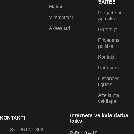
SAITES
Matrači
€
10.20
€
10.20
€
12.00
€
12.00
Auto smaržas “Attraction”
Auto smaržas “Bubble Gum”
Piegāde un
Virsmatrači
CARBONAX® – juteklisks
CARBONAX® – radi
apmaksa
pavedinošu citrusaugļu akordu
automašīnā vēl vairāk
Aksesuāri
Garantija
un siltu koksnes notu
garastāvokļa un jaunības ar
maisījums!
gumijas burbuļu smaržām!
Privātuma
politika
Kontakti
Par mums
Distances
līgums
Atteikuma
veidlapa
Interneta veikala darba
KONTAKTI
laiks
+371 26 004 302
P-Pt: 10 – 18