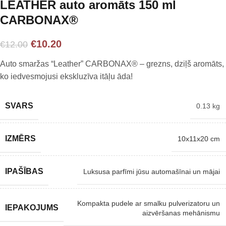
LEATHER auto aromāts 150 ml
CARBONAX®
€
10.20
€
12.00
Auto smaržas “Leather” CARBONAX® – grezns, dziļš aromāts,
ko iedvesmojusi ekskluzīva itāļu āda!
SVARS
0.13 kg
IZMĒRS
10x11x20 cm
IPAŠĪBAS
Luksusa parfīmi jūsu automašīnai un mājai
Kompakta pudele ar smalku pulverizatoru un
IEPAKOJUMS
aizvēršanas mehānismu