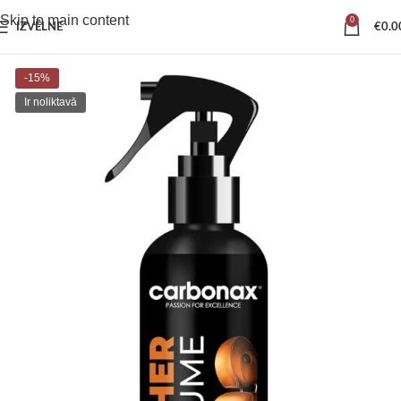
Skip to main content
0
IZVĒLNE
€
0.0
-15%
Ir noliktavā