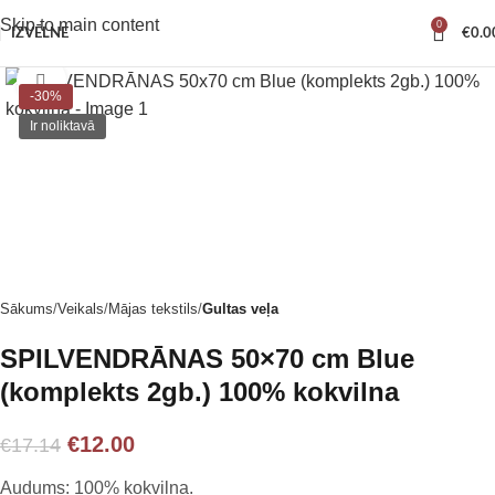
Skip to main content
0
IZVĒLNE
€
0.0
Noklikšķiniet, lai palielinātu
-30%
Ir noliktavā
Sākums
Veikals
Mājas tekstils
Gultas veļa
SPILVENDRĀNAS 50×70 cm Blue
(komplekts 2gb.) 100% kokvilna
€
12.00
€
17.14
Audums: 100% kokvilna.