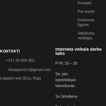
Kontakti
Par mums
Distances
līgums
Atteikuma
veidlapa
Interneta veikala darba
KONTAKTI
laiks
+371 26 004 302
P-Pt: 10 – 18
sleeppoint.lv@gmail.com
Se: pēc
Latgales iela 301a, Rīga
iepriekšējas
vienošanās
Sv: brīvdiena