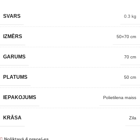
SVARS
0.3 kg
IZMĒRS
50×70 cm
GARUMS
70 cm
PLATUMS
50 cm
IEPAKOJUMS
Polietilena maiss
KRĀSA
Zila
Noliktavā 4 prece/-es