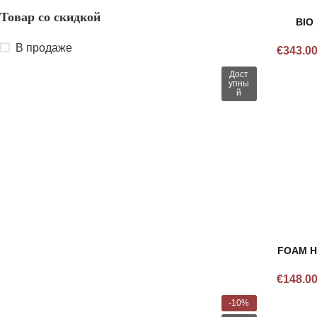
Товар со скидкой
BIO
В продаже
€
343.0
Дост
упны
й
FOAM H
€
148.0
-10%