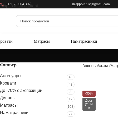
+371 26 004 302
sleeppoint.lv@gmail.com
Skip to main content
ровати
Матрасы
Наматрасники
Фильтр
Главная
Магазин
Мат
Аксесуары
43
Кровати
43
До -70% с экспозиции
8
-35%
Диваны
19
Дост
упны
Матрасы
108
й
Наматрасники
27