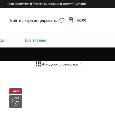
О нас
Контакты
Гарантия
Доставка и оплата
Русский
0
Войти / Зарегистрироваться
€
0.00
ары
Все товары
-44%
Дост
упны
й