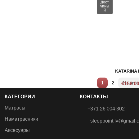
Дост
упны
й
KATARINA 
1
2
€
158.0
КАТЕГОРИИ
КОНТАКТЫ
Матрасы
+371 26 004 302
Наматрасники
sleeppoint.lv@gmail.
Аксесуары