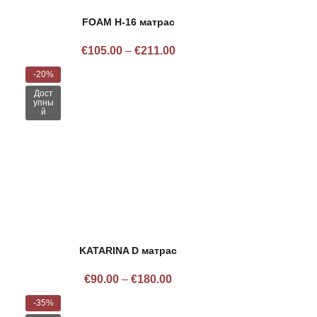
FOAM H-16 матрас
€
105.00
–
€
211.00
-20%
Дост
упны
й
KATARINA D матрас
€
90.00
–
€
180.00
-35%