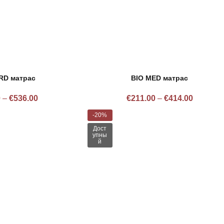
RD матрас
BIO MED матрас
0
–
€
536.00
€
211.00
–
€
414.00
-20%
Дост
упны
й