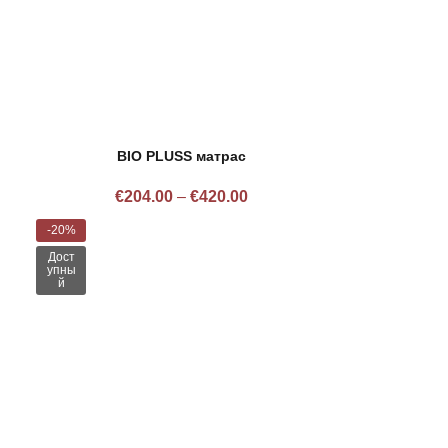
BIO PLUSS матрас
€
204.00
–
€
420.00
-20%
Дост
упны
й