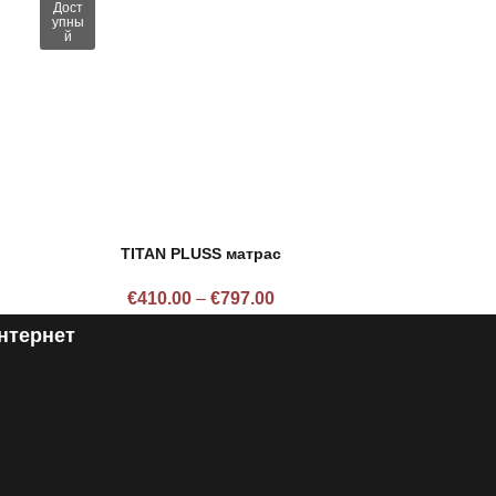
Дост
упны
й
TITAN PLUSS матрас
€
410.00
–
€
797.00
нтернет