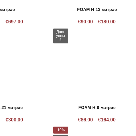
 матрас
FOAM H-13 матрас
0
–
€
697.00
€
90.00
–
€
180.00
Дост
упны
й
-21 матрас
FOAM H-9 матрас
0
–
€
300.00
€
86.00
–
€
164.00
-10%