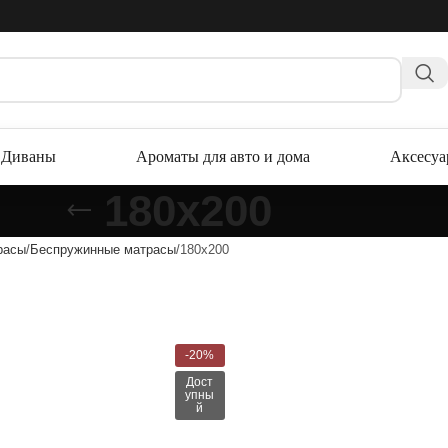
Диваны
Ароматы для авто и дома
Аксесу
180x200
расы
Беспружинные матрасы
180x200
-20%
Дост
упны
й